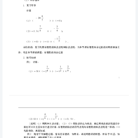
中
二、目标及分析
学
（一）教学目标：
七
1、
2、
能解决有理数混合运算的应用题．
年
（二）分析
级
重点:有理数的混合运算
难点:有理数混合运算顺序
数
三、教学过程设计
学
（一）教学基本流程
复习导入→探究归纳→巩固应用
上
（二）教学情景
册
1.复习引导
计算