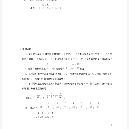
《1.4.2
有
（1）（）÷（－6）；
理
（2）－3.5÷×（）；
数
的
（3）（－6）÷（－4）×（）．
除
作，引出本节课的课题：有理数的混合运算
法》
2.探究归纳
例1计算：
教
（1）－54×（－2）÷（－4）×；
学
设