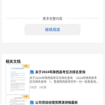
计
2
更多完整内容
新
继续阅读
人
教
（2）63×（－
版
先算乘除，再算加减．
相关文档
有
付费
果没有错误，请指明用了什么运算律．
关于2024年陕西高考位次排名查询
理
关于2024年陕西高考位次排名查询 2024年陕西高考
数
位次排名查询 1、登录陕西高考历年一分一段表查询自
计算：－9÷=－9÷1=－9．
己的位次排名，考生需要选择自己所在的省份和分数，
7
阅读
0
收藏
的
即可查询出成绩排名。 2、登录陕西的教育
除
付费
公司项目经理竞聘演讲稿最新