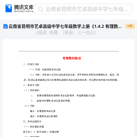
云
云南省昆明市艺卓高级中学七年级数学上册《1.4.2 有理数的除法》教学设计2 新人教版
南
云南省昆明市艺卓高级中学七年级数学上册《1.4.2 有理数的除法》教学设计2 新人教版
付费
省
2
阅读
收藏
（
来自
：
三一办公
）
昆
明
市
艺
卓
高
一、内容及分析
（一）内容：加减乘除混合运算
级