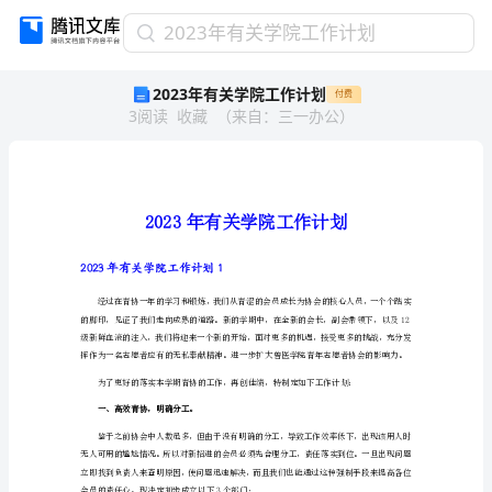
2023
2023年有关学院工作计划
年
2023年有关学院工作计划
付费
有
3
阅读
收藏
（
来自
：
三一办公
）
关
学
院
工
作
计
划