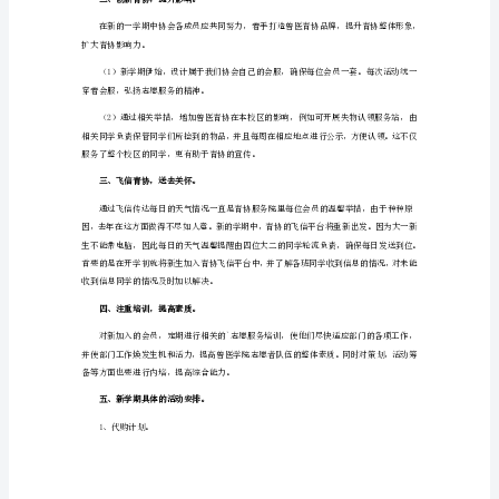
关
学
本班的志愿服务工作。
院
2、秘书组。
工
作
计
划
签到的内容。
1
3、策划部。
经
过
在
青