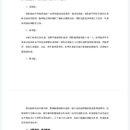
2023年有关学院工作计划1
2023
年
有
关
学
院
工
一、高效青协，明确分工。
作
计
划
2023
会员的责任心。现决定初步成立以下3个部门：
年
1、实践部。
有