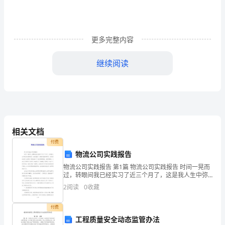
协
一
年
更多完整内容
的
继续阅读
学
习
和
锻
有序高效地运作。
相关文档
炼，
付费
二、创新青协，提升影响。
物流公司实践报告
我
物流公司实践报告 第1篇 物流公司实践报告 时间一晃而
们
过，转眼间我已经实习了近三个月了，这是我人生中弥
足珍贵的经历，也给我留下了精彩而美好的回忆。在这
2
阅读
0
收藏
扩大青协影响力。
从
段时间里公司的员工和领导给
青
付费
工程质量安全动态监管办法