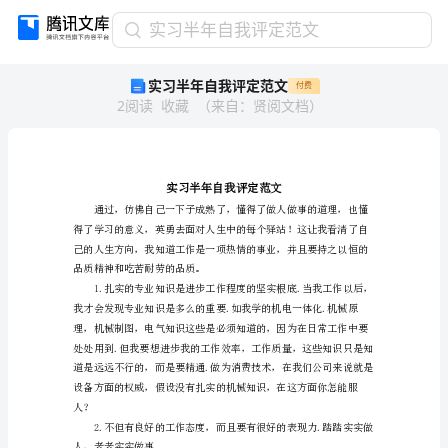
实
实习半年自我评定范文
习
实习半年自我评定范文
付费
半
2
阅读
收藏
（
来自
：
贤阅文档
）
年
自
我
评
定
范
文