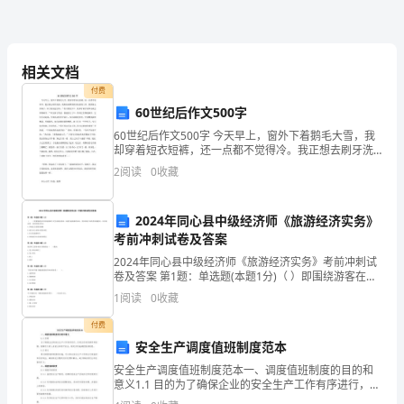
过，
仿
佛
相关文档
自
付费
60世纪后作文500字
己
60世纪后作文500字 今天早上，窗外下着鹅毛大雪，我
却穿着短衣短裤，还一点都不觉得冷。我正想去刷牙洗
一
脸，我眼前就飘着刷牙洗脸的工具，我准备去拿杯子，
2
阅读
0
收藏
杯子就说起话来：“你只要张开口，我和牙刷牙膏和
下
子
2024年同心县中级经济师《旅游经济实务》
考前冲刺试卷及答案
成
2024年同心县中级经济师《旅游经济实务》考前冲刺试
卷及答案 第1题：单选题(本题1分)（ ）即围绕游客在目
熟
的地的碎片式生活服务需求，加强当地资源的布局、变
1
阅读
0
收藏
革传统产品的供应链模式，以实现高效、及
了，
付费
懂
安全生产调度值班制度范本
安全生产调度值班制度范本一、调度值班制度的目的和
得
意义1.1 目的为了确保企业的安全生产工作有序进行，及
时应对突发事件和险情，保障员工的人身安全和财产安