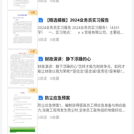
了
4
阅读
0
收藏
全，制定并实施调度值班制度。1.2 意义通过调度值
做
付费
【精选模板】2024业务员实习报告
人
2024业务员实习报告 2024业务员实习报告1（4331
做
字） 一、实习地点： ｘｘ贸易有限公司，主要经
营：服装，针织品，矿产品，有色金属（不含贵稀金属
3
阅读
0
收藏
事
及钨，锡，锑），建筑材料，耐火材料，五金交电
的
付费
财政演讲：静下浮躁的心
道
财政演讲：静下浮躁的心“怎样才能为财政争光，如何才
能让财政以我为荣呢?”是信念?是忠诚?是责任?是奉献?抑
理，
或是别的什么呢?的确，每一个答案都是正确的，我想，
2
阅读
0
收藏
每个人也都能讲出自己这个答案成立的理由.不过
也
付费
懂
防尘应急预案
得
防尘应急预案1、编制目得提高员工得应急准备与响应能
力,当施工现场发生扬尘时,全体员工能有组织地做好应急
了
处置工作,减少由于扬尘对环境造成不良影响。 2、应急
2
阅读
0
收藏
指挥部与职责 2、1公司成立应急指挥部:
学