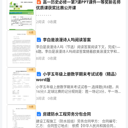
高一历史必修一第7课PPT课件一等奖新名师
习
优质课获奖比赛公开课
的
- - - - - - - -
意
2
阅读
0
收藏
义，
付费
李白是浪漫诗人吗阅读答案
英
李白是浪漫诗人吗（节选）阅读答案阅读下文，完成1—
6题。李白是浪漫诗人吗阅读答案随着欧美浪漫文学和文
勇
学批评引入中国，我们可以有更开阔的视野来理解我们
8
阅读
0
收藏
传统的文学，是浪漫文学的具体文学经验，是浪漫主义
去
文学
付费
面
小学五年级上册数学期末考试试卷（精品）
word版
对
小学五年级上册数学期末考试试卷一.选择题(共8题，共
16分)1.足球比赛的记分规则是：胜一场记3分，平一场
人
记1分，负一场记0分．一支中学生足球队参加了15场比
3
阅读
0
收藏
赛，负了4场，共得29分，则这支球队胜了（
生
付费
中
房建防水工程劳务分包合同
建设工程施工（防水班组）劳务合同甲方： 合同编号：
的
乙方： 合同签订地点： 依照【中华人民共和国合同