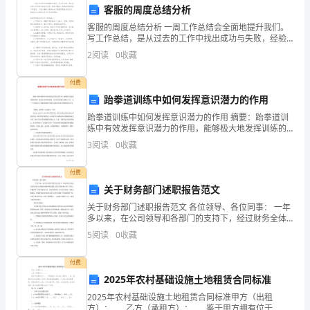
电
客服的周度总结分析
客服的周度总结分析 一周工作总结会全面地提升我们。
脑
写工作总结，是从过去的工作中找出成功与失败，经验
与教训，实事求是地总结工作情况。下面小编给大家带
设
2
阅读
0
收藏
来关于客服的周度总结分析，希望会对大家的工作与学
备
付费
跆拳道训练中如何发挥意识潜力的作用
和
跆拳道训练中如何发挥意识潜力的作用 摘要：跆拳道训
数
练中有效发挥意识潜力的作用，能够极大地发挥训练的
效果，提高运动员训练质量。从分析意识潜力的特点入
3
阅读
0
收藏
据，
手，从三个方面提出了跆拳道训练中发挥意识潜力作用
同
付费
关于财务部门述职报告范文
时
关于财务部门述职报告范文 各位领导、各位同事： 一年
多以来，在公司领导和各部门的支持下，经过财务全体
也
成员的共同努力，圆满完成各项既定指标。我们全体财
5
阅读
0
收藏
务人员严于律己，严格管理，在财务基础
是
付费
企
2025年农村基础设施土地租赁合同标准
业
2025年农村基础设施土地租赁合同标准甲方（出租
方）：____乙方（承租方）：____鉴于甲方拥有位于