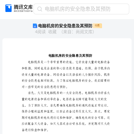
电
电脑机房的安全隐患及其预防
脑
电脑机房的安全隐患及其预防
付费
机
4
阅读
收藏
（
来自
：
尚阅文库
）
房
的
安
全
隐
患
及