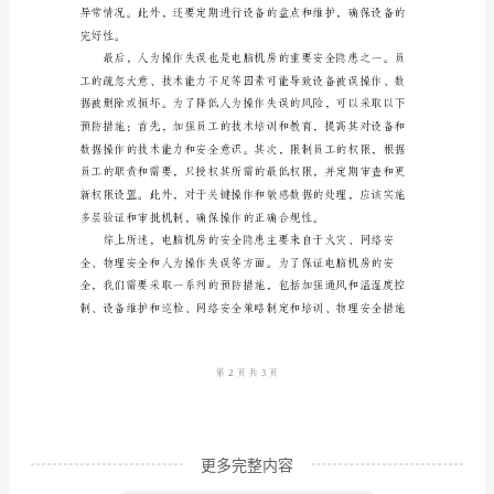
患
及
其
预
防
电
脑
机
房
是
一
个
非
更多完整内容