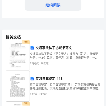
常
继续阅读
重
要
的
设
相关文档
施，
付费
交通事故私了协议书范文
它
交通事故私了协议书范文甲方：被害方（姓名、身份证
号码、住址）乙方：责任方（姓名、身份证号码、住
存
址）根据《中华人民共和国侵权责任法》等相关法律法
13
阅读
0
收藏
规的规定，为了加快事故处理进程，实现双方互谅互
放
让、依法私了
着
实习自我鉴定_118
大
实习自我鉴定 实习自我鉴定 篇1 劳动监察机构提出案
件处理报批表，案件处理报批表应当写明被监察单位或
量
个人，违法事实及处理意见等。处理完成后，应制作劳
1
阅读
0
收藏
动监察处理决定书。劳动监察处理决定书包括以下内
完好性。
的
付费