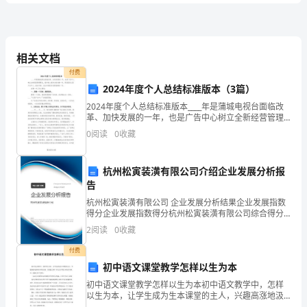
基
5、动机具有引发、______和______的功能。
础
课
相关文档
付费
程
2024年度个人总结标准版本（3篇）
《心
2024年度个人总结标准版本____年是蒲城电视台面临改
革、加快发展的一年，也是广告中心树立全新经营管理
理
理念，提升核心竞争力的关键一年，更是落实以客户为
0
阅读
0
收藏
中心、面向市场、适应市场经济发展规律的一年。回顾
学》
选择题
共
小题
每题
分
共
二、
（
20
，
1
，
20
杭州松寅装潢有限公司介绍企业发展分析报
能
告
力
杭州松寅装潢有限公司 企业发展分析结果企业发展指数
A.注意分散
得分企业发展指数得分杭州松寅装潢有限公司综合得分
提
说明：企业发展指数根据企业规模、企业创新、企业风
2
阅读
0
收藏
B.注意分配
险、企业活力四个维度对企业发展情况进行评价。该企
业的
升
付费
C.注意转移
初中语文课堂教学怎样以生为本
试
D.注意广度
初中语文课堂教学怎样以生为本初中语文教学中，怎样
以生为本，让学生成为生本课堂的主人，兴趣高涨地汲
卷
取知识的甘露，发展能力呢？在近几年的生本教学实践