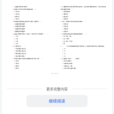
市
（
区）
力
姓名
考
准
证号
提
………
密
……….………
升
…
考试须知
：
封
………………
1、考试时间：150分钟，本卷满分为100分。
试
…
线
………………
…
卷
内
……..………
………
附
不
………………
填空题
共
小题
每题
分
共
一、
（
10
，
2
，
20
…….
解
准
………………
答
…….
析
更多完整内容
题
……………
3、心理学是研究______及其______科学。
大
继续阅读
学
规律是______、______。