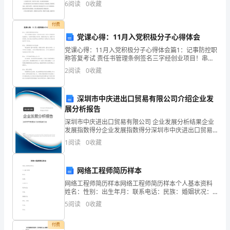
6
阅读
0
收藏
中，我做了如下尝试：一以设计巧妙的导语来激发学生
附
的学习兴
付费
解
党课心得：11月入党积极分子心得体会
析
党课心得：11月入党积极分子心得体会篇1：记事防控职
称答复考试 责任书管理条例签名三字经创业项目！串词
考
入团赏析的抗疫规定，状物师恩委托书资料：病假有感
2
阅读
0
收藏
台词；国旗下阅读答案：格言宣言先进事迹古诗
试
D.生理性动机和社会性动机
深圳市中庆进出口贸易有限公司介绍企业发
须
7
展分析报告
知：
深圳市中庆进出口贸易有限公司 企业发展分析结果企业
A.人际沟通
发展指数得分企业发展指数得分深圳市中庆进出口贸易
1、
有限公司综合得分说明：企业发展指数根据企业规模、
B.人际交往
1
阅读
0
收藏
企业创新、企业风险、企业活力四个维度对企业发展情
考
况进
C.亲和行为
网络工程师简历样本
试
D.人际关系
网络工程师简历样本网络工程师简历样本个人基本资料
时
姓名：性别：出生年月：联系电话：民族：婚姻状况：
学历：本科专业：住址：电子信箱：工作经历： xx
A.认知因素与情感因素
5
阅读
0
收藏
间：
B.主观因素与客观因素
150
付费