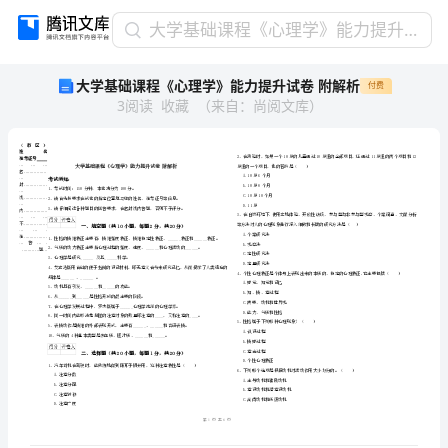
大
大学基础课程《心理学》能力提升试卷 附解析
学
大学基础课程《心理学》能力提升试卷 附解析
付费
基
3
阅读
收藏
（
来自
：
尚阅文库
）
础
课
程
《心
理
学》
能
省