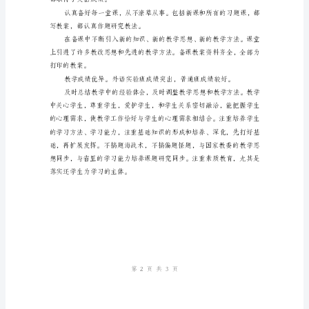
教
学
工
作
总
结
范
文
（1）
对
省、
第页共页
13
市、
校