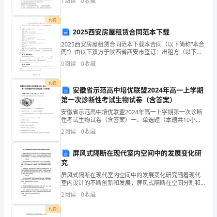
升
1
阅读
0
收藏
也应看到，在取得优异成绩的同时，西部省份在开展数
量和质
旗
付费
仪
2025西安房屋租赁合同范本下载
打印的教案。
2025西安房屋租赁合同范本下载本合同（以下简称“本合
式
同”）由以下双方于陕西省西安市签订：出租方（以下简
称“甲方”）： 姓名/名称： 身份证号/
0
阅读
0
收藏
和
各
付费
安徽省示范高中培优联盟2024年高一上学期
种
第一次诊断性考试生物试卷（含答案）
安徽省示范高中培优联盟2024年高一上学期第一次诊断
会
性考试生物试卷（含答案）一、单选题（本题共10小
题，每题3分，共30分）1、下图为高等植物叶肉细胞结
2
阅读
0
收藏
议，
构示意图，有关叙述正确的是A．①②参与构成生物膜
积
屏风式隔断在现代室内空间中的发展变化研
究
极
屏风式隔断在现代室内空间中的发展变化研究随着现代
落实还学生为学习的主体。
室内设计的不断创新和发展，屏风式隔断在空间分割和
参
装饰方面扮演着重要的角色。在本文中，我们将介绍屏
2
阅读
0
收藏
风式隔断在不同历史时期中的发展变迁，并分析现代室
加。
内空间中
付费