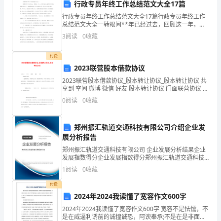
工
行政专员年终工作总结范文大全17篇
行政专员年终工作总结范文大全17篇行政专员年终工作
作
总结范文大全一转眼间**年已经过去，回顾这一年，在
领导的关心指导和同事的支持与帮助下，我顺利的完成
勤
3
阅读
0
收藏
了本年度的工作。作为公司的行政人员，**年来，我完
成
勤
付费
2023联营股本借款协议
恳
2023联营股本借款协议_股本转让协议_股本转让协议 共
恳，
享到 空间 微博 微信 好友 股本转让协议 门面联营协议 联
营协议范本
0
阅读
0
收藏
踏
踏
郑州振汇轨道交通科技有限公司介绍企业发
展分析报告
实
郑州振汇轨道交通科技有限公司 企业发展分析结果企业
实。
发展指数得分企业发展指数得分郑州振汇轨道交通科技
有限公司综合得分说明：企业发展指数根据企业规模、
1
阅读
0
收藏
积
企业创新、企业风险、企业活力四个维度对企业发展情
况进
付费
极
2024年2024我读懂了宽容作文600字
做
2024年2024我读懂了宽容作文600字 宽容不是怯懦，不
是在威逼利诱前的诚惶诚恐，阿谀奉承;不是在是非面前