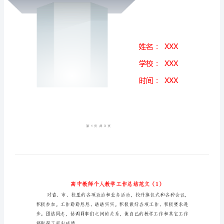
总
结
范
文
（1）
高
中
教
师
个
人