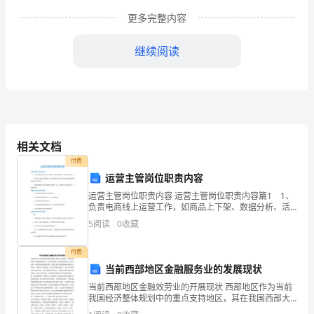
里
更多完整内容
的
继续阅读
各
项
政
治
相关文档
和
付费
运营主管岗位职责内容
业
运营主管岗位职责内容 运营主管岗位职责内容篇1 1、
负责电商线上运营工作，如商品上下架、数据分析、活
务
动策划、推广等; 2、负责线上渠道活动的策划，按时推
5
阅读
0
收藏
动活动上线并进行各项运营数据分析，持续改善运
活
都取得了突出成绩。
付费
动，
当前西部地区金融服务业的发展现状
校
当前西部地区金融效劳业的开展现状 西部地区作为当前
写教案，都认真作题研究教法。
我国经济整体规划中的重点支持地区，其在我国西部大
开发战略的指引下，经济已取得了长足快速的开展，但