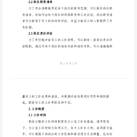
作
制
要。
度
2.岗位责任制
办
2.1岗位职责分工
公
室
岗
位
责
任
制
2.2岗位职责清单