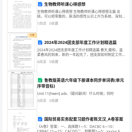
常
生物教师听课心得感想
生物教师听课心得感想 生物教师听课心得感想五篇 总
行
结，可以把零散的、肤浅的感性认识上升为系统、深刻
的理性认识，从而得出科学的结论，以便发扬成绩、克
政
1
阅读
0
收藏
服缺点、吸取经验教训，使今后的工作少走
管
设定相应的奖惩措施。
付费
2024年2024团支部年度工作计划精选篇
理、
3.3请假制度
2024年2024团支部年度工作计划精选篇 春天,暖和、温
人
柔春风的到来，新的一年起先了，团支部如何制定工作
安排呢?下面是我收集整理的2024团支部年度工作安排精
4
阅读
0
收藏
事
选10篇，欢迎阅读。
管
鲁教版英语六年级下册课本同步单词表(单元
理、
序带音标)
Unit 11[hwen] adv.（疑问副词）什么时候；何时
财
3
阅读
0
收藏
益。
务
3.4工作流程管理
管
国际贸易实务配套习题作者陈文汉_A卷答案
理
《A卷》答案：一、选择题1—5：DACBC 6—10：
CBBAC 11—15：CACDD二、判断题1—5：××√×× 6—