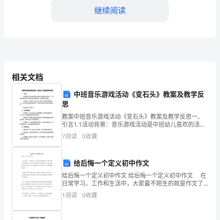
业
继续阅读
内
部
重
施，提高员工的工作
要
相关文档
3.工作制度
的
中班音乐游戏活动《变石头》教案及教学反
职
思
3.1工作时间
教案中班音乐游戏活动《变石头》教案及教学反思一、
能
引言1.1活动背景：音乐游戏活动是中班幼儿喜欢的活动
形式之一，通过音乐游戏可以培养幼儿的音乐节奏感、
7
阅读
0
收藏
部
协调性和合作精神。1.2活动意义：本活动以《变石头
门，
给后悔一个定义初中作文
负
给后悔一个定义初中作文 给后悔一个定义初中作文 在
排轮班制度或弹性工作制度。
日常学习、工作和生活中，大家最不陌生的就是作文了
责
吧，根据写作命题的特点，作文可以分为命题作文和非
1
阅读
0
收藏
命题作文。你所见过的作文是什么样的呢？以下是的给
3.2考勤制度
日
后