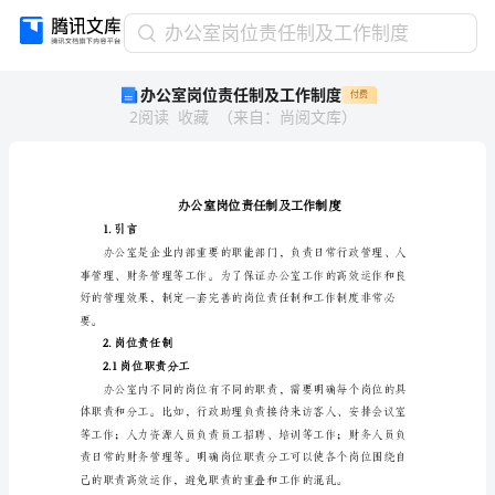
办
办公室岗位责任制及工作制度
公
办公室岗位责任制及工作制度
付费
室
2
阅读
收藏
（
来自
：
尚阅文库
）
岗
位
责
任
制
及
1.引言
工