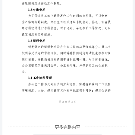
及
工
作
制
考依据。
度
2.3岗位责任评估
1.
引
言
办
公
室
是
企
更多完整内容