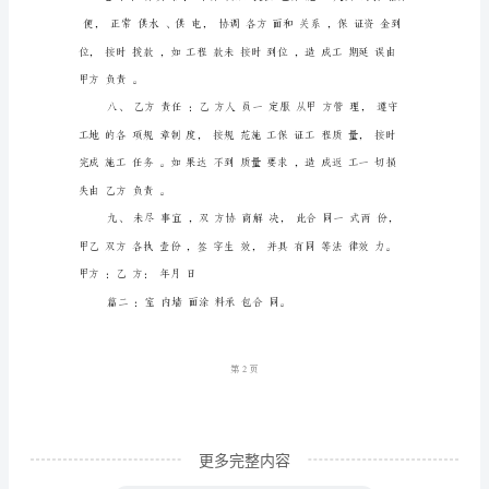
同
甲
方：
⑥踢脚线为每米元。
乙
方：
为
了
保
证
工
1
第页
程
质
更多完整内容
量，