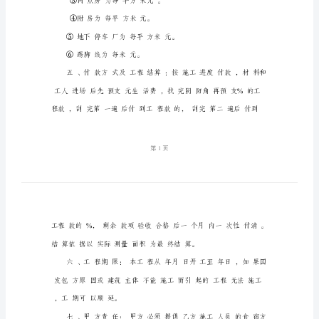
涂
料
承
包
协商，特订立如下合同：
合
同
内
墙
四、工程价格：
涂
①室内为每平方米元。
料
②楼梯间为每平方米元。
承
包
③网点房为每平方米元。
合
④附房为每平方米元。