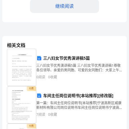
按
继续阅读
时
完
成
相关文档
施
工
三八妇女节优秀演讲稿5篇
任
三八妇女节优秀演讲稿5篇 三八妇女节优秀演讲稿1尊敬
各位领导、亲爱的男同胞、可爱的女同胞们：大家上午
好!我是来自某某的某某, 我演讲的题目是扬拼搏精神, 展
务，
0
阅读
0
收藏
巾帼风采. 当历史的车
，工期可以顺延。
根
付费
据
车间主任岗位说明书[本站推荐][修改版]
第一篇：车间主任岗位说明书[本站推荐]宁波高新区威康
中
新材料有限公司岗位说明书车间主任岗位说明书宁波高
新区威康新材料有限公司岗位说明书总经理签署:任职者
7
阅读
0
收藏
华
签名:日期：年月日日期：年月日第二篇：车间主任岗位
人
付费