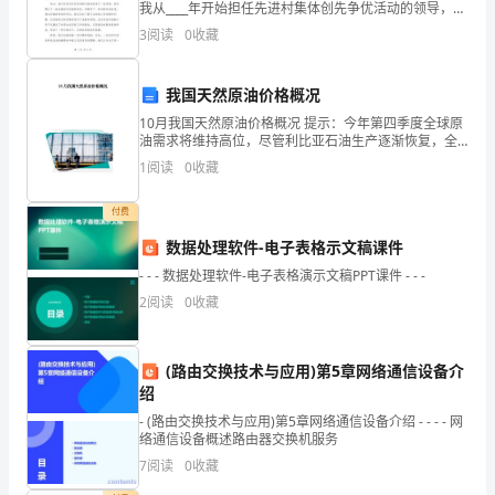
本
我从____年开始担任先进村集体创先争优活动的领导，并
负责对活动进行点评和总结。在这一年的工作中，我深
着
3
阅读
0
收藏
切感受到了先进村集体创先争优活动的重要性，以及
自
我国天然原油价格概况
2
第页
愿、
10月我国天然原油价格概况 提示：今年第四季度全球原
油需求将维持高位，尽管利比亚石油生产逐渐恢复，全
平
球石油供应仍面临压力。长期来看，油价上升动力仍然
1
阅读
0
收藏
存在，但是，
内
付费
墙
数据处理软件-电子表格示文稿课件
涂
- - - 数据处理软件-电子表格演示文稿PPT课件 - - -
料
2
阅读
0
收藏
承
包
(路由交换技术与应用)第5章网络通信设备介
合
绍
同
- (路由交换技术与应用)第5章网络通信设备介绍 - - - - 网
络通信设备概述路由器交换机服务
内
7
阅读
0
收藏
墙