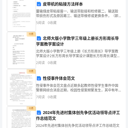
皮带机的粘接方法样本
民
甲方负责。
羀输煤皮带粘接蒈一、输送带胶接和检修薂二、输送胶
带损伤形式及原因莃三、输送带维修或更换条件，（即
共
修补 许可界限尺寸）蚀四．胶带胶接工艺 芅五、输送胶
5
阅读
0
收藏
带接头注意事项 袅一、输送带
和
付费
国
北师大版小学数学三年级上册长方形周长导
学案教学案设计
《合
北师大版小学数学三年级上册《长方形周长》导学案教
学案设计2长方形周长导学案设计课题长方形周长课型新
同
讲课设计说明本节课是在学生明白得周长概念的基础上
2
阅读
0
收藏
进行教学的，让学生的动手操作与实践贯穿本节课的始
失由乙方负责。
法》
终，这
付费
的
性侵事件体会范文
性侵事件体会范文盘点近期多起教师性侵学生事件中国
相
警察网综合消息近期，校园性侵案频繁发生，其中有年
轻教师，也有____岁的乡村老师，甚至还包括小学校长，
关
7
阅读
0
收藏
教书育人的老师们为何会成为____，是人性的缺失，
规
甲方：乙方：年月日
付费
2024年先进村集体创先争优活动领导点评工
定，
作总结范文
2024年先进村集体创先争优活动领导点评工作总结范文