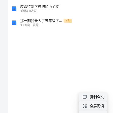
教
应聘特殊学校的简历范文
3
阅读
0
收藏
育
那一刻我长大了五年级下册第一单元习作
付费
33
阅读
0
收藏
之
有
法。
效
策
略
谈
美
复制全文
术
全屏阅读