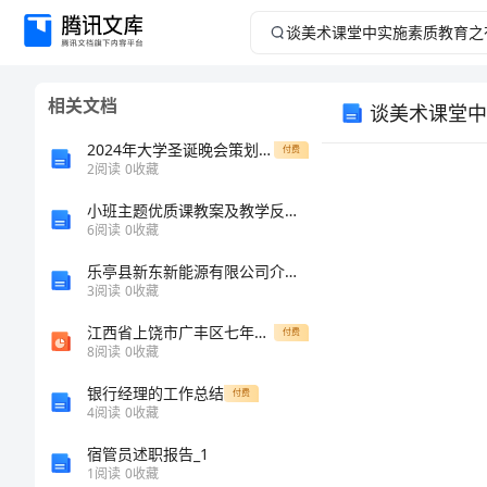
谈
美
相关文档
谈美术课堂中
术
2024年大学圣诞晚会策划方案
付费
课
2
阅读
0
收藏
小班主题优质课教案及教学反思小兔乖乖
堂
6
阅读
0
收藏
中
乐亭县新东新能源有限公司介绍企业发展分析报告
3
阅读
0
收藏
实
江西省上饶市广丰区七年级数学下册 6.1 平方根综合练习课件 （新版）新人教版
付费
8
阅读
0
收藏
施
银行经理的工作总结
付费
素
4
阅读
0
收藏
宿管员述职报告_1
质
1
阅读
0
收藏