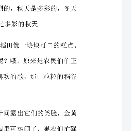
秋天到了，田野里，一遍金黄，一块块的稻田像一块块可口的糕点。
偷吃了呢？哦，原来是农民伯伯正
着自己喜欢的歌，那一粒粒的稻谷
绿的树叶间露出它们的笑脸，金黄
候，果园里可热闹了，果农们忙碌
市里的每一个人都能吃上新鲜的清
大大小小的蔬菜都成熟了。有小灯
的白菜，红彤彤、紫盈盈、绿油油