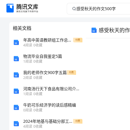
感
受
相关文档
感受秋天的作
秋
年高中英语教研组工作总结范文
付费
天
4
阅读
0
收藏
物流毕业自我鉴定5篇
的
1
阅读
0
收藏
作
我的老师作文900字五篇
付费
2
阅读
0
收藏
文
河南汤行天下食品有限公司介绍企业发展分析报告
1
阅读
0
收藏
500
牛奶可乐经济学的读后感精编
字
0
阅读
0
收藏
2024年地基与基础分部工程小结范本
付费
感
4
阅读
0
收藏