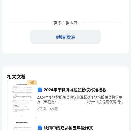
民
主
更多完整内容
生
活
继续阅读
会
上
二、问题产生根源及今后努力的方向
的
“批
相关文档
付费
评
2024年车辆牌照租赁协议标准模板
与
2024年车辆牌照租赁协议标准模板车辆牌照租赁协议甲
方（出租方）：________________（统一社会信用代码/身
2“”
自
份证号码：________________）乙方（承租方）：__________
2
阅读
0
收藏
我
样去教育、去对待、去关心。
批
秋雨中的双湖桥五年级作文
3