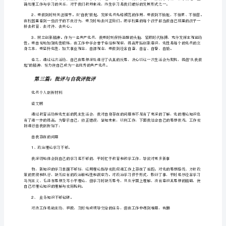
我
“”,
批
作用，只是为了学习而学习，使学习变得形式
评
、宗旨观念不够牢固。
2
小
结
高高挂起的思想。
”
大
、业务知识钻研力度不够。
3
全
在
统
态度。
战
、工作思路不够开阔，开拓创新的意识不强。
4
部
专
题