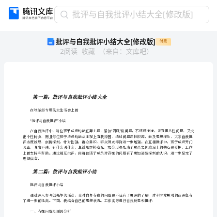
批
批评与自我批评小结大全[修改版]
评
批评与自我批评小结大全[修改版]
付费
与
2
阅读
收藏
（
来自
：
文库吧
）
自
我
批
评
小
第一篇：批评与自我批评小结大全
结
在统战部专题民主生活会上的
大