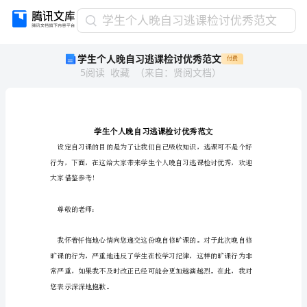
学
学生个人晚自习逃课检讨优秀范文
生
学生个人晚自习逃课检讨优秀范文
付费
个
5
阅读
收藏
（
来自
：
贤阅文档
）
人
晚
自
习
逃
课
检