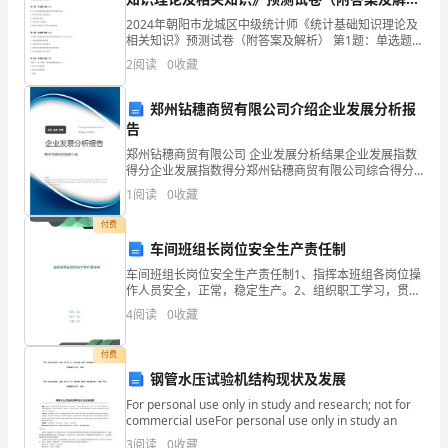
吸
析）
2024年朝阳市龙城区中级统计师《统计基础知识理论及
收
相关知识》预测试卷（附答案及解析） 第1题：单选题
(本题1分)到商场购物停车变得越来越困难，管理人员希
知
2
阅读
0
收藏
望掌握顾客找到停车位的平均时间。为此某一个管理
识，
郑州钻穗商贸有限公司介绍企业发展分析报
告
逃
郑州钻穗商贸有限公司 企业发展分析结果企业发展指数
课
得分企业发展指数得分郑州钻穗商贸有限公司综合得分
说明：企业发展指数根据企业规模、企业创新、企业风
1
阅读
0
收藏
险、企业活力四个维度对企业发展情况进行评价。该企
可
检讨人：
业的
付费
不
车间班组长岗位安全生产责任制
是
车间班组长岗位安全生产责任制1、指挥本班组各岗位操
作人员安全，正常，稳定生产。2、组织职工学习，贯彻
20xx年xx月xx日
执行上级有关安全生产的规章制度。3、组织班组安全教
个
4
阅读
0
收藏
育，学习各种安全知识。4、定期组织安全活动，认真执
好
付费
钢管水压试验机结构现状及发展
行
尊敬的班主任：
For personal use only in study and research; not for
为，
commercial useFor personal use only in study an
3
阅读
0
收藏