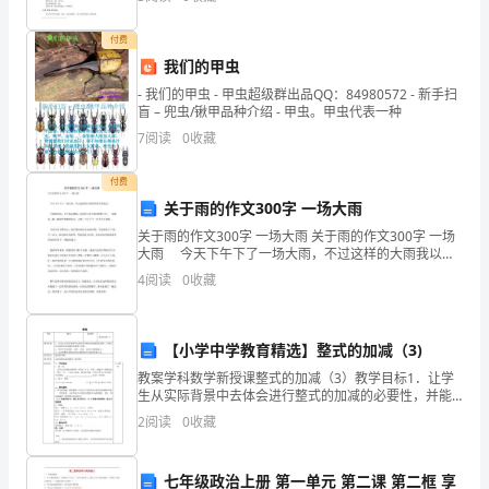
下
面，
付费
我们的甲虫
在
- 我们的甲虫 - 甲虫超级群出品QQ：84980572 - 新手扫
盲 – 兜虫/锹甲品种介绍 - 甲虫。甲虫代表一种
这
7
阅读
0
收藏
给
付费
大
关于雨的作文300字 一场大雨
家
关于雨的作文300字 一场大雨 关于雨的作文300字 一场
大雨 今天下午下了一场大雨，不过这样的大雨我以前
带
可没见过。 午睡的时候，天空多寂静啊，房间里只有
4
阅读
0
收藏
空调在默默工作。一觉醒来，瞄一瞄窗外明
来
学
【小学中学教育精选】整式的加减（3)
教案学科数学新授课整式的加减（3）教学目标1．让学
生
生从实际背景中去体会进行整式的加减的必要性，并能
灵活运用整式的加减的步骤进行运算。2．培养学生的观
个
2
阅读
0
收藏
察、分析、归纳、总结以及概括能力。3．认识到数学是
解
人
七年级政治上册 第一单元 第二课 第二框 享