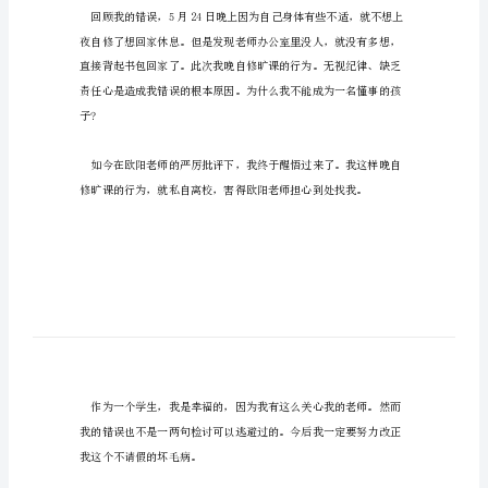
讨
大家借鉴参考!
优
尊敬的老师：
秀
范
文
学
生
您表示深深地抱歉。
个
人
晚
自