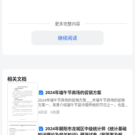
课
的
更多完整内容
目
继续阅读
的
是
为
了
我这个不请假的坏毛病。
相关文档
让
我
2024年端午节商场的促销方案
说说我针对此次错误的改正：
2024年端午节商场的促销方案____年端午节商场的促销
们
方案一、背景介绍端午节是中国传统的节日之一，也是
商场进行促销活动的绝佳时机。____年端午节将在6月9日
自
4
阅读
0
收藏
到11日之间举行，商场可以通过推出各种促
己
2024年朝阳市龙城区中级统计师《统计基础
知识理论及相关知识》预测试卷（附答案及解