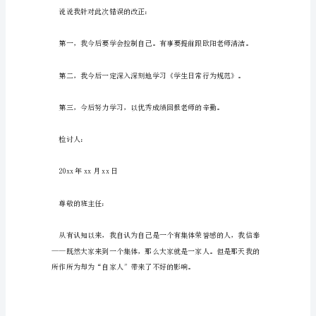
习
逃
课
检
子?
讨
优
秀
范
文
设
定
自
习