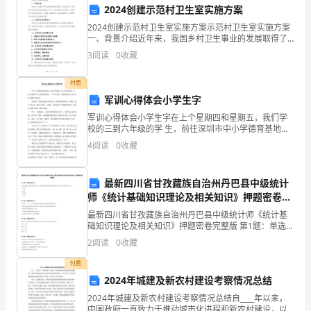
敬礼
的
2024创建示范村卫生室实施方案
2024创建示范村卫生室实施方案示范村卫生室实施方案
努
XXX
一、背景介绍近年来，我国乡村卫生事业的发展取得了
长足的进步，但仍存在乡村基层卫生服务能力不足、卫
3
阅读
0
收藏
力
生设施落后等问题。为推动农村卫生事业的进一步发
展，提
和
付费
军训心得体会小学生字
实
军训心得体会小学生字在上个星期四和星期五，我们学
校的三到六年级的学 生，前往深圳市中小学德育基地一
践，
一少年军校。参加我们固 戍小学举行的军训活动。刚开
4
阅读
0
收藏
始，我们还满以为军训是一种很好玩的活动，谁知, 到了
我
对
最新四川省甘孜藏族自治州丹巴县中级统计
师《统计基础知识理论及相关知识》押题密卷完
我
整版
最新四川省甘孜藏族自治州丹巴县中级统计师《统计基
础知识理论及相关知识》押题密卷完整版 第1题：单选题
所
(本题1分)假定在短期内总供给曲线不变,由于总需求的增
2
阅读
0
收藏
长使总需求曲线向右平移,则会导致价格总水平（
担
付费
任
2024年城建及新农村建设考察情况总结
2024年城建及新农村建设考察情况总结自____年以来，
的
中国政府一直致力于推动城市化进程和新农村建设，以