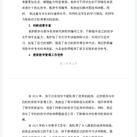
总
结
优
1.教学效果显著
秀
2024
年
最
创新精神。
新
2.学生成绩明显提高
小
学
数