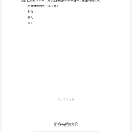
学
工
作
力帮助孩子取得更好的成绩。
总
3.科研成果丰富
结
优
秀
2024
年
作优秀
4.教育教学管理工
数
学
工
作
更多完整内容