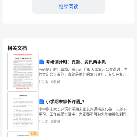
总
继续阅读
结
优
秀
尊
相关文档
敬
考研倒计时：真题、资讯两手抓
的
考研倒计时：真题、资讯两手抓 大家复习公共课时，老
展。
师肯定会告诉你，真题是绝佳的复习资料，其实在复习
领
专业课时，真题的作用依然不容忽视。真题代表着出题
1
阅读
0
收藏
者的命题思路，而且专业课一般是由你所报考的学校来
导：
出
经
小学期末家长评语_7
过
小学期末家长评语小学期末家长评语精选15篇 无论在
学习、工作或是生活中，大家都不可避免地会接触到评
感谢领导的关心和支持！
一
语吧，评语能帮助被评价者确切地了解自己与评价目标
2
阅读
0
收藏
的差距，明确自己的努力方向。什么样的评语才是好的
此致
年
付费