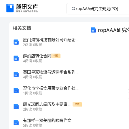
ropAAA
研
相关文档
ropAAA研究
究
厦门海镜科技有限公司介绍企业发展分析报告
生
2
阅读
0
收藏
规
鲜奶店转让合同
付费
4
阅读
0
收藏
划
英国皇家物流与运输学会系列证书考试申请表doc-第一部分
4
阅读
0
收藏
(PQ)
遵化市李振食用菌专业合作社介绍企业发展分析报告
1
阅读
0
收藏
上
顾光球同志简历及主要事迹材料[修改版]
海
付费
2
阅读
0
收藏
大
有那样一双美丽的眼睛作文
学
5
阅读
0
收藏