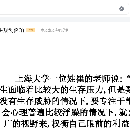
生规划(PQ)
本文由文库吧提供
付费