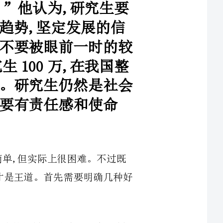
小的物质利益所蒙蔽。“在校研究生100万,在我国整
个人口结构中占的比例是非常低的。研究生仍然是社会
精英群体,就要有责任感和使命
读研首先要改变的是自己的心理状态,说起来简单,但实际上很困难。不过既
然已经上了研,就不要抱怨了,努力想想自己该干啥才是王道。首先需要明确几种好
1.无论做研究还是做工程,不要期待导师给你太多的指导,这点全世界都一样,
不要抱怨,独立解决问题的能力就是这样锻炼出来的。好的导师能够在大方向上给
2.别人没有义务来帮助你,不管是师兄或同学,最可靠的人永远是自己。别人