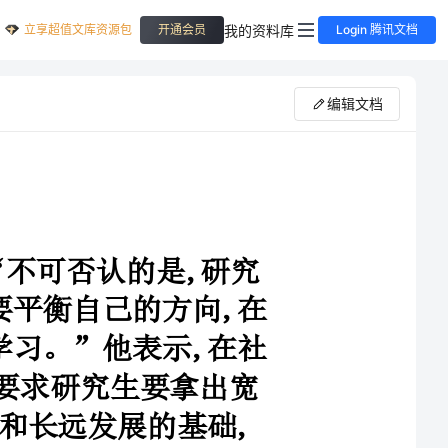
立享超值文库资源包
我的资料库
开通会员
Login 腾讯文档
编辑文档
上海大学一位姓崔的老师说:“不可否认的是,研究
生面临着比较大的生存压力,但是要平衡自己的方向,在
没有生存威胁的情况下,要专注于学习。”他表示,在社
会心理普遍比较浮躁的情况下,就要求研究生要拿出宽
广的视野来,权衡自己眼前的利益和长远发展的基础,
“疯狂做兼职是没有自信的表现。”他认为,研究生要
从长远来看,看到社会整体的发展趋势,坚定发展的信
念,不为暂时的困难所束缚,尤其是不要被眼前一时的较