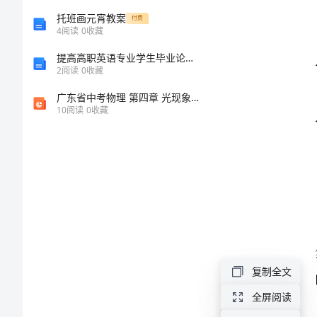
一
托班画元宵教案
付费
4
阅读
0
收藏
位
提高高职英语专业学生毕业论文质量的方法综述
姓
2
阅读
0
收藏
崔
广东省中考物理 第四章 光现象复习课件 新人教版
10
阅读
0
收藏
的
老
的心态。
师
说:
“不
可
否
复制全文
认
全屏阅读
的