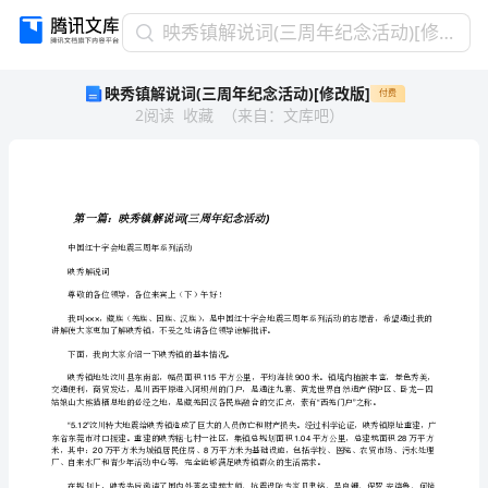
映
映秀镇解说词(三周年纪念活动)[修改版]
秀
映秀镇解说词(三周年纪念活动)[修改版]
付费
镇
2
阅读
收藏
（
来自
：
文库吧
）
解
说
词
(三
周
第一篇：映秀镇解说词三周年纪
年
中国红十字会地震三周年系列活动
纪