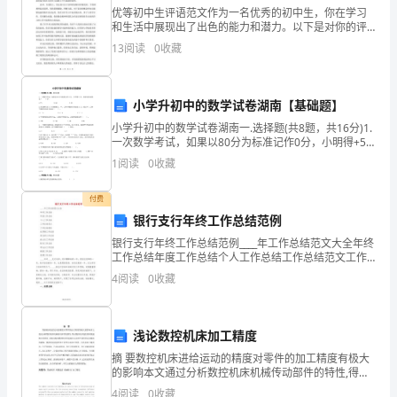
动
优等初中生评语范文作为一名优秀的初中生，你在学习
（国际学术交流中心）
和生活中展现出了出色的能力和潜力。以下是对你的评
映
价：在学习方面，你一直表现出极高的自我要求和积极
13
阅读
0
收藏
主动的学习态度。你准时完成作业，勤奋刻苦地复习课
秀
堂知识，
13.10
解
小学升初中的数学试卷湖南【基础题】
说
小学升初中的数学试卷湖南一.选择题(共8题，共16分)1.
一次数学考试，如果以80分为标准记作0分，小明得+5
分，他的实际成绩是（ ）分。A.75 B.80 C
词
1
阅读
0
收藏
与发展的具体体现。
尊
付费
5.12
银行支行年终工作总结范例
敬
银行支行年终工作总结范例____年工作总结范文大全年终
的
工作总结年度工作总结个人工作总结工作总结范文工作
“-”
总结报告试用期工作总结党支部工作总结班主任工作总
4
阅读
0
收藏
各
结财务工作总结学生会工作总结销售工作总结党建工作
总
位
浅论数控机床加工精度
领
摘 要数控机床进给运动的精度对零件的加工精度有极大
的影响本文通过分析数控机床机械传动部件的特性,得出
导，
数控机床进给系统低速爬行的原因,并提出提高数控机床
4
阅读
0
收藏