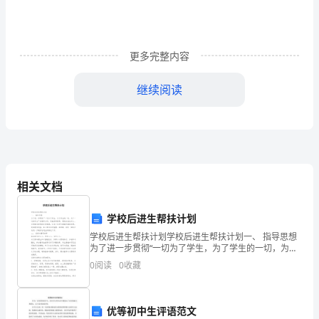
国
红
十
更多完整内容
字
继续阅读
会
地
震
三
相关文档
周
学校后进生帮扶计划
年
学校后进生帮扶计划学校后进生帮扶计划一、 指导思想
系
为了进一步贯彻“一切为了学生，为了学生的一切，为了
“
一切的学生”的教育方针，实施素质教育，营造全社会关
0
阅读
0
收藏
心、支持教育发展的良好氛围，让每一位学生健康和
列
-3
活
优等初中生评语范文