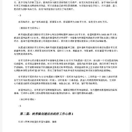
镇
度设防，
解
-1
说
词
(三
ping
周
（羌秀展厅）
年
纪
念
活
几乎每个羌族妇女都精于挑绣。
动)
中