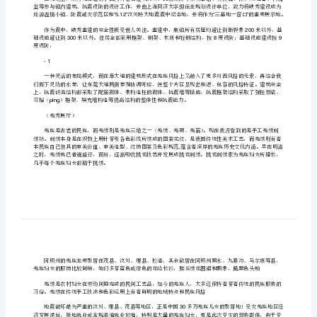
映秀解说词
念
尊敬的各位领导，各位来宾上（下）午好！
活
×××
动)
下面，我向大家介绍一下映秀镇的基本情况。
[修
改
版]
“5.12”
第
208
一
篇：
映
秀