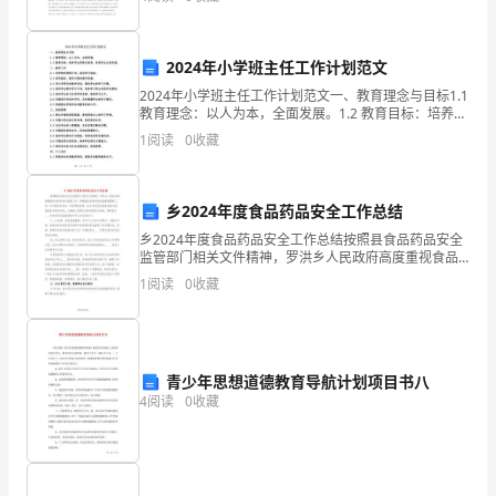
低速进给运动的平稳性和运动精度的措施。数控机床是
各
（漩口中学遗址）
位
2024年小学班主任工作计划范文
-5
来
2024年小学班主任工作计划范文一、教育理念与目标1.1
教育理念：以人为本，全面发展。1.2 教育目标：培养学
第二篇：映秀镇创建法治政府工作心得
宾
生的综合素质，促进学生全面发展。二、教学工作2.1 科
1
阅读
0
收藏
学制定课程计划，保证学习进度。2.
上
以深入开展法制宣传教育为基础，推进
（下）
乡2024年度食品药品安全工作总结
乡2024年度食品药品安全工作总结按照县食品药品安全
午
监管部门相关文件精神，罗洪乡人民政府高度重视食品
药品安全监管工作，积极配合县食品药品监督管理部
好！
1
阅读
0
收藏
门，进一步巩固农村食品、药品建设成果，加大食品药
品监督
我
叫
青少年思想道德教育导航计划项目书八
×××，
4
阅读
0
收藏
藏
族