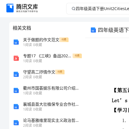
四
年
相关文档
四年级英语下册U
级
关于做题的作文范文
付费
英
1
阅读
0
收藏
专题17 《三峡》备战2023年中考复习语文课内文言文知识点梳理+三年真 精品
语
付费
1
阅读
0
收藏
下
【第五课时】
守望高二抒情作文
付费
2
阅读
0
收藏
Let’sCheck
册
【学习目标】
衢州市国荟娱乐有限公司介绍企业发展分析报告
1
阅读
0
收藏
Unit2CitiesLet’sCheck
襄城县苗大壮植保专业合作社介绍企业发展分析报告
导
1
阅读
0
收藏
【学习重难点】
论马基雅维里现实主义政治哲学中的Necessità（必需）概念
学
2
阅读
0
收藏