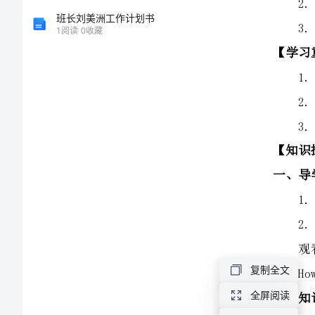
案
班长刘美洲工作计划书
1
阅读
0
收藏
人
【知识探究】
一、导学：
教
1.问候语导入。
2.Review.
新
起
二、知识构建：
点
1.Let’smatch.
Unit
2
Cities【第
复制全文
五
全屏阅读
（3）自由练习。
课