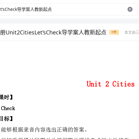
nit2CitiesLet’sCheck导学案人教新起点
本文由
付费
Unit2Cities
1.能够根据录音内容选出正确的答案。
2.能够看得懂社区图片并根据图片路线完成短文的填空。
3.能够对本单元所学知识进行自我检测。
1.能够根据录音内容选出正确的答案。