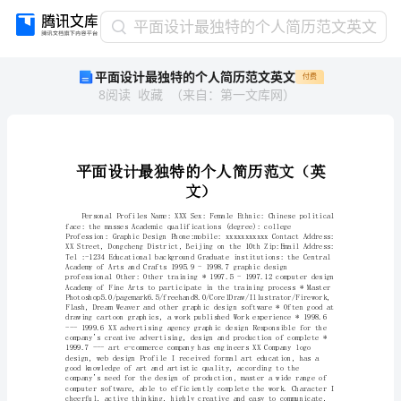
平
平面设计最独特的个人简历范文英文
面
平面设计最独特的个人简历范文英文
付费
设
8
阅读
收藏
（
来自
：
第一文库网
）
计
最
独
特
的
个
文）
人