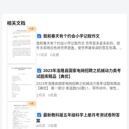
独
特
相关文档
的
付费
我和春天有个约会小学记叙作文
个
我和春天有个约会小学记叙作文 世界是多姿多彩的，但
人
冬天却用白色将世界遮盖，使世界被单调的雪花充满。
盼望着，盼望着。 一阵暖风悄悄拂过，如丝般轻柔。这
11
阅读
0
收藏
暖风携着春天来到了这个世界，春天终于如约而至
简
历
2023年洛隆县国家电网招聘之机械动力类考
试题库精品【典优】
范
2023年洛隆县国家电网招聘之机械动力类考试题库精品
文
【典优】 第一部分 单选题(50题) 1、带传动中，弹性滑
动( )A.在张紧力足够时可以避免B.在传递功率较小时可以
2
阅读
0
收藏
避免C.在小带轮包角足
（英
付费
文）
最新教科版五年级科学上册月考测试卷附答
Personal
案
4
阅读
0
收藏