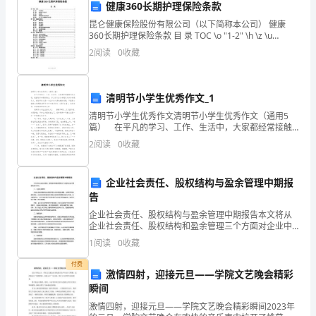
最
健康360长期护理保险条款
独
昆仑健康保险股份有限公司（以下简称本公司） 健康
360长期护理保险条款 目 录 TOC \o "1-2" \h \z \u
特
HYPERLINK \l "_Toc265162083" 第一部分 总则
2
阅读
0
收藏
的
个
人
清明节小学生优秀作文_1
简
清明节小学生优秀作文清明节小学生优秀作文（通用5
历
篇） 在平凡的学习、工作、生活中，大家都经常接触
到作文吧，根据写作命题的特点，作文可以分为命题作
范
2
阅读
0
收藏
文和非命题作文。相信写作文是一个让许多人都头痛的
文
问题
（英
企业社会责任、股权结构与盈余管理中期报
文）
告
PersonalProfilesName:XXXSex:FemaleEthnic:Chinesepolitica
企业社会责任、股权结构与盈余管理中期报告本文将从
face:themassesAcademicqualifications(degree):college
企业社会责任、股权结构和盈余管理三个方面对企业中
Profession:GraphicDesignPhone:mobile:xxxxxxxxxxxContac
期报告进行分析。一、企业社会责任企业社会责任是指
1
阅读
0
收藏
企业在经济活动中应承担的道德、法律和环境方面的责
XXStreet,DongchengDistrict,Beijingonthe10thZip:EmailAddr
任。企业
付费
Tel:-1234EducationalbackgroundGraduateinstitutions:theC
激情四射，迎接元旦——学院文艺晚会精彩
AcademyofArtsandCrafts1995.9-
瞬间
1998.7graphicdesign
激情四射，迎接元旦——学院文艺晚会精彩瞬间2023年