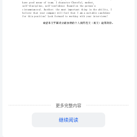
简
历
范
文
英
文
平
面
更多完整内容
设
继续阅读
计
最