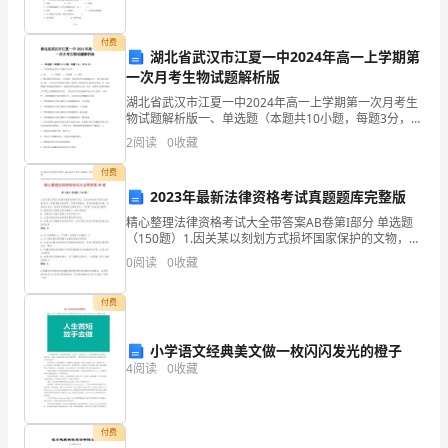
Profiles
Name:
付费
湖北省武汉市江夏一中2024年高一上学期第
XXX
一次月考生物试题解析版
Sex:
湖北省武汉市江夏一中2024年高一上学期第一次月考生
物试题解析版一、单选题（本题共10小题，每题3分，共
Female
30分）1、下列物质的组成中不含糖分子的是（ ）A．
2
阅读
0
收藏
DNA B．纤维素 C．胆固醇 D．淀粉
Ethnic:
付费
Chinese
2023年最新法律资格考试真题题库完整版
精心整理法律资格考试大全带答案AB卷第I部分 单选题
political
（150题）1.因关某以刻划方式损坏国家保护的文物，公
安分局决定对其作出拘留10日，罚款500元的处罚。关
face:
0
阅读
0
收藏
某申请复议，并向该局提出申请、交纳保证金后
the
付费
mass
小学语文经典美文做一枚闪闪发光的橙子
平
4
阅读
0
收藏
面
设
计
付费