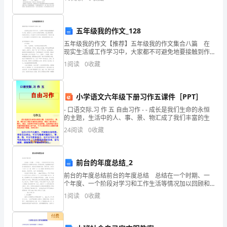
人
才
就
五年级我的作文_128
成
五年级我的作文【推荐】五年级我的作文集合八篇 在
为
现实生活或工作学习中，大家都不可避免地要接触到作
文吧，借助作文人们可以反映客观事物、表达思想感
初
1
阅读
0
收藏
情、传递知识信息。你知道作文怎样才能写的好吗？下
中
面是
英
小学语文六年级下册习作五课件［PPT］
语
教
- 口语交际.习 作 五 自由习作 - - 成长是我们生命的永恒
的主题，生活中的人、事、景、物汇成了我们丰富的生
学
24
阅读
0
收藏
的
重
中
前台的年度总结_2
之
前台的年度总结前台的年度总结 总结在一个时期、一
重。
个年度、一个阶段对学习和工作生活等情况加以回顾和
分析的一种书面材料，他能够提升我们的书面表达能
而
1
阅读
0
收藏
力，因此我们要做好归纳，写好总结。总结怎么写才不
英
会千
付费
语