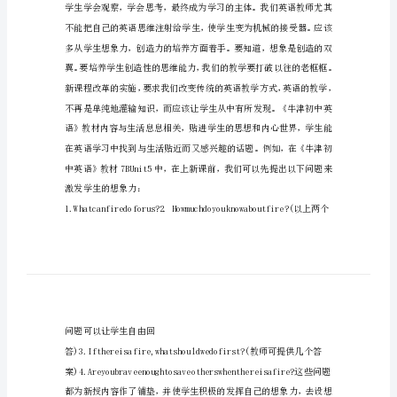
观
能
动
性
的
激
1.促进想象力的发展
发
初
中
英