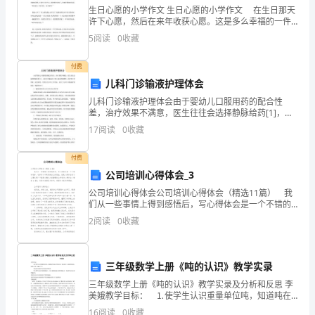
的
主动地去学习书本中知识。
生日心愿的小学作文 生日心愿的小学作文 在生日那天
激
许下心愿，然后在来年收获心愿。这是多么幸福的一件
发
事。今天就来分享生日心愿的小学，请各位读者好好欣
2.培养学生学习英语的兴趣
5
阅读
0
收藏
赏和借鉴。 记得我快4岁的时候，我曾希望得到一
1.Whatcanfiredoforus?
3.Ifthereisafire4.Areyoubraveenoughtos
付费
aveotherswhenthereisafire?
儿科门诊输液护理体会
因
儿科门诊输液护理体会由于婴幼儿口服用药的配合性
而
差，治疗效果不满意，医生往往会选择静脉给药[1]，儿
科门诊输液由于患儿身份的特殊性，给护理工作带来一
培
17
阅读
0
收藏
定的难度，笔者结合多年工作经验，总结了儿科门诊输
养
液护理
付费
具
公司培训心得体会_3
有
更高层次的要求。
公司培训心得体会公司培训心得体会（精选11篇） 我
较
们从一些事情上得到感悟后，写心得体会是一个不错的
高
选择，这样可以不断更新自己的想法。但是心得体会有
2
阅读
0
收藏
什么要求呢？下面是小编为大家整理的公司培训心得体
综
会
合
素
三年级数学上册《吨的认识》教学实录
质
三年级数学上册《吨的认识》教学实录及分析和反思 李
美娥教学目标： ⒈使学生认识重量单位吨，知道吨在
的
实际中的应用，初步建立1吨重的观念，知道1
16
阅读
0
收藏