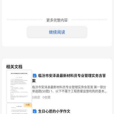
发
1.Whatcanfiredoforus?
3.Ifthereisafire4.Areyoubraveenoug
更多完整内容
初
继续阅读
中
英
问题可以让学生自由回
语
教
学
中
相关文档
学
临汾市安泽县最新材料员专业管理实务含答
生
案
主
临汾市安泽县最新材料员专业管理实务含答案 第一部分
观
单选题(50题) 1、以下不属于工程质量监督机构的基本职
能
责的是（ ）。A.对有关建设工程质量的法律法规和强制
0
阅读
0
收藏
性标准执行情况的监督检查B.办理建
动
付费
性
生日心愿的小学作文