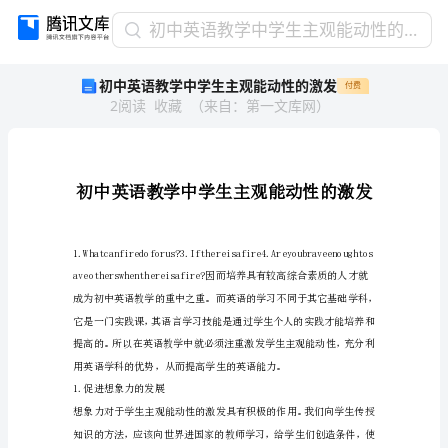
初
初中英语教学中学生主观能动性的激发
中
初中英语教学中学生主观能动性的激发
付费
英
2
阅读
收藏
（
来自
：
第一文库网
）
语
教
学
中
学
生
主