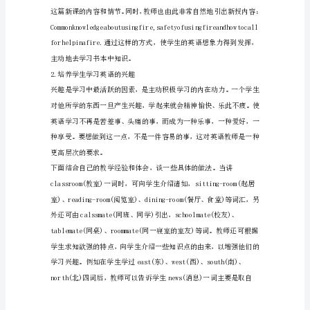
语
教
学
中
学
生
主
观
能
激发学生的想象力：
动
性
的
激