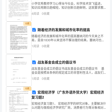
告论文2篇。
小学优秀教师学习心得当今社会，科学技术突飞猛进，
工
知识应用期日趋缩短，知识创新日趋鲜明，这就要求教
师要不断吸取新信息、新知识、新理念，不断充实自
4
阅读
0
收藏
作
己，始终站在知识的前沿;要不断完善知识结构，做到博
学多才，
3、今后工作筹划
期
付费
随着经济的发展和城市化率的提高
间，
随着经济的发展和城市化率的提高塞纳河的今天来之不
易，是自1830年以来坚持不懈治理的结果。塞纳河也曾
我
给法国人民带来灾难和痛苦。1910年，持续不断的大雨
1
阅读
0
收藏
使塞纳河水面上涨，水位达8.62米，塞纳河水冲破
从
事
战友基金会成立的倡议书
全
战友基金会成立的倡议书战友基金会成立的倡议书 基
金会是按照本条例的规定成立的非营利性法人，战友们
市
在提议成立基金会时，都提出了哪些倡议呢？下面小编
1
阅读
0
收藏
为大家整理推荐了战友基金会倡议书，欢迎大家前来参
的
付费
宏观经济学（广东外语外贸大学）宏观经济
法
复习题2
定
宏观经济复习题1、 宏观经济学的研究对象，主要解决什
么问题与微观经济学研究厂商，消费者行为等对象相对
应，宏观经济学是研究国民经济的总量行为 及其规律的