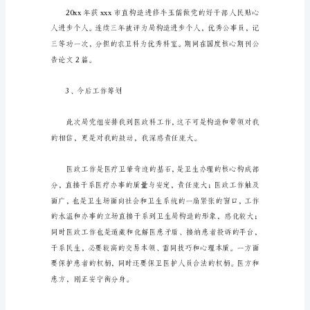
员
个
人
工
作
总
结
范
文
1、
根
本
环