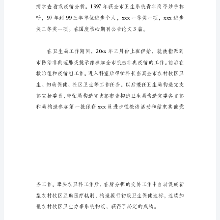
作
总
结
xxxxxx
范
文
2、紧张成绩
防
疫
站
工
作
人