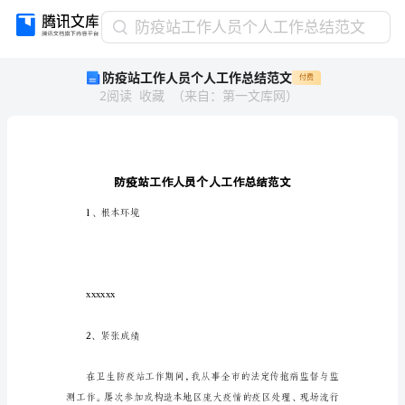
防
防疫站工作人员个人工作总结范文
疫
防疫站工作人员个人工作总结范文
付费
站
2
阅读
收藏
（
来自
：
第一文库网
）
工
作
人
员
个
人
工
1、根本环境