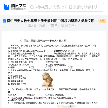
初
初中历史人教七年级上册史前时期中国境内早期人类与文明的起源北京人学案
中
初中历史人教七年级上册史前时期中国境内早期人类与文明的起源北京人学案
付费
历
3
阅读
收藏
（
来自
：
贤阅文档
）
史
人
教
七
年
中
境内
类
表
京
练
《
国
早期人
代
一一北
人》
级
1.1982
上
表述正确的是（）