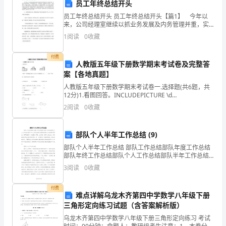
人
员工年终总结开头
类
员工年终总结开头 员工年终总结开头【篇1】 今年以
来，公司经理室继续以抓业务发展及内务管理并重，实
代
现两手抓，齐抓共管的管理模式，带领客服全体员工，
1
阅读
0
收藏
团结奋进，客服管理工作取得了一定的成绩，客服水平
也有
表
付费
人教版五年级下册数学期末考试卷及完整答
一
案【各地真题】
一
人教版五年级下册数学期末考试卷一.选择题(共6题，共
12分)1.看图回答。INCLUDEPICTURE \d
北
"C:\\Users\\09\\AppData\\Local\\Temp\\6eac0ee
2
阅读
0
收藏
京
部队个人半年工作总结 (9)
人》
部队个人半年工作总结 部队工作总结部队年度工作总结
练
部队年终工作总结部队个人工作总结部队半年工作总结
部队述职报告很多人特别是男同志，都梦想着有一天能
3
阅读
0
收藏
踏入军营，去体验一把军人的生活。其实在部队的生活
习
付费
题
难点详解乌龙木齐第四中学数学八年级下册
三角形定向练习试题（含答案解析版）
1.
乌龙木齐第四中学数学八年级下册三角形定向练习 考试