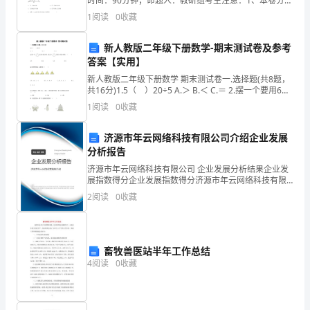
1982
时间：90分钟；命题人：教研组考生注意：1、本卷分第
I卷（选择题）和第Ⅱ卷（非选择题）两部分，满分100
1
阅读
0
收藏
年，
分，考试时间90分钟2、答卷前，考生务必用0.
北
新人教版二年级下册数学-期末测试卷及参考
答案【实用】
京
新人教版二年级下册数学 期末测试卷一.选择题(共8题，
共16分)1.5（ ）20÷5 A.＞ B.＜ C.＝ 2.摆一个要用6根
人
小棒，摆几个需要18根
1
阅读
0
收藏
遗
济源市年云网络科技有限公司介绍企业发展
址
分析报告
被
济源市年云网络科技有限公司 企业发展分析结果企业发
展指数得分企业发展指数得分济源市年云网络科技有限
列
公司综合得分说明：企业发展指数根据企业规模、企业
2
阅读
0
收藏
创新、企业风险、企业活力四个维度对企业发展情况进
行评
入
世
畜牧兽医站半年工作总结
界
4
阅读
0
收藏
文