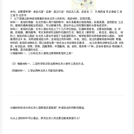
册
史
4
前
时
①③④
①③
①②④
A.
B.
C.
D.
3
期
京人（）
学会磨制石器
A.
中
最早知道了使用火
B.
懂得采集果实
C.
国
保留猿的某些特征
D.
境
4
内
B
5