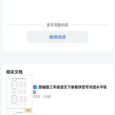
北
肿骨鹿、葛氏斑鹿的化石……
京
人
更多完整内容
（
）
2
学
继续阅读
(3)
案
《中
国
相关文档
境
内
部编版三年级语文下册看拼音写词语水平练
习
早
7
阅读
0
收藏
期
付费