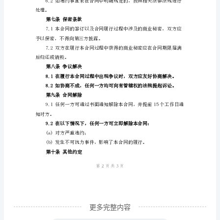
同
方式详见附件3。
本
第四条质量标准和检验方法
合
同
准。
是
由
进行质量检验。
供
第五条运输和保险
方
和
需
方
签
更多完整内容
订