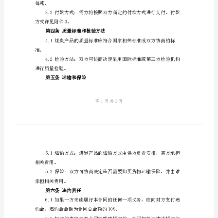
特制定以下条款：
细
第一
条供应商品和数量
版
煤
炭
供
详见附件1。
需
第二
条交货时间和方式
合
同
煤
件2。
炭
第三
条价格和付款方式
供
需
每吨。
合