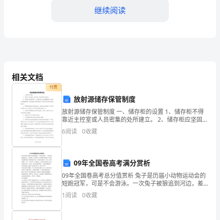
继续阅读
的，
为
确
保
相关费用。
相关文档
供
付费
放射源储存保管制度
需
承担相关费用。
放射源储存保管制度 一、储存柜的设置 1、储存柜不得
双
第六条违约责任
靠近主控室或人员密集的处所建立。 2、储存柜应坚固可
靠，并在储存柜上或周围要有标示牌以及温馨提醒牌，
6
阅读
0
收藏
方
并在储存柜加装防盗锁，
的
09年全国卷高考满分赏析
权
09年全国卷高考总分值赏析 兔子是历届小动物运动会的
短跑冠军，可是不会游泳。一次兔子被狼追到河边，差
益
处理。
点被抓住。动物局为了小动物的全面开展，将小兔子送
1
阅读
0
收藏
进游泳班，同班的还有小狗、小龟和小松鼠等。小狗、
和
第七条保密条款
小龟