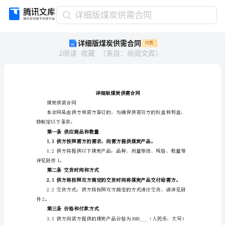
详
详细版煤炭供需合同
细
详细版煤炭供需合同
付费
版
2
阅读
收藏
（
来自
：
尚阅文库
）
煤
炭
供
需
合
同
煤炭供需合同
详