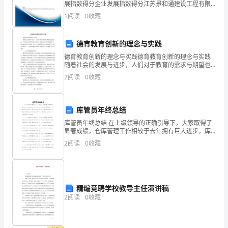
应
展指数得分企业发展指数得分江苏景和通建设工程有限
公司综合得分说明：企业发展指数根据企业规模、企业
1
阅读
0
收藏
第十条其他约定
创新、企业风险、企业活力四个维度对企业发展情况进
商
行评
品
德育教育创新的理念与实践
和
德育教育创新的理念与实践德育教育创新的理念与实践
随着社会的发展与进步，人们对于教育的需求与期望也
越来越高。不再仅仅是关注学生的知识水平，更需要关
数
2
阅读
0
收藏
注学生的德育素养，即道德修养和人格塑造。因此，做
好德育教
量
1.1
库管员年终总结
库管员年终总结 在上级领导的正确引导下，大家取得了
供
显著成绩，仓库管理工作相较于去年拥有巨大进步，库
容和库貌也获得了有效缓解，生产服务效率得以提升。
2
阅读
0
收藏
方
我们用心梳理总结工作中的优缺点与得失，从教训中提
按
照
精编竞聘学校教导主任演讲稿
2
阅读
0
收藏
需
方