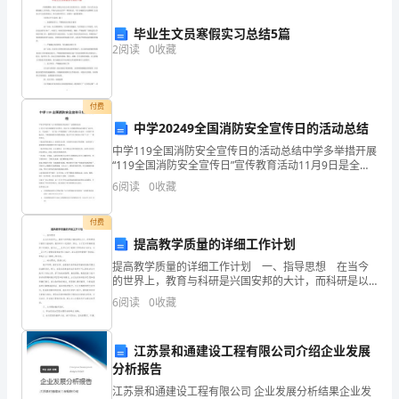
利
益，
毕业生文员寒假实习总结5篇
予以保密，不得向第三方披露。
2
阅读
0
收藏
特
制
后归还或销毁。
付费
定
中学20249全国消防安全宣传日的活动总结
第八条争议解决
中学119全国消防安全宣传日的活动总结中学多举措开展
以
“119全国消防安全宣传日”宣传教育活动11月9日是全国
消防安全宣传日，2024年119消防宣传活动主题为“认识
下
6
阅读
0
收藏
火灾、学会逃生”。为了进一步增强我校
条
付费
第九条合同解除
提高教学质量的详细工作计划
款：
提高教学质量的详细工作计划 一、指导思想 在当今
第
的世界上，教育与科研是兴国安邦的大计，而科研是以
教育为基础的，教育的中心是教学。因此，为了把本学
知对方。
6
阅读
0
收藏
期的教学工作做好，我们以____总书记关于教育工作
一
条
江苏景和通建设工程有限公司介绍企业发展
(a)对方严重违约；
分析报告
供
江苏景和通建设工程有限公司 企业发展分析结果企业发