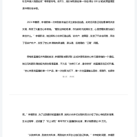
第
“助农主播”学院排名第一满分直博清华
一
满
分
直
的总结。
博
清
华
2024
年
清华高校地学系。