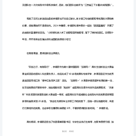
“助
农
主
播”
学
院
排
名
第
一
满
18
第页共
分
直