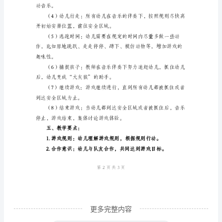
一、
避免被“大灰狼”抓住。
教
学
目
标：
1.
他小羊。
培
2.分组：
养
幼
儿
团
体
更多完整内容
游