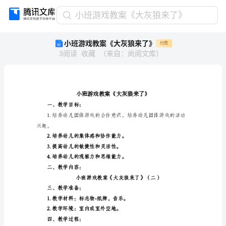
小
小班游戏教案《大灰狼来了》
班
小班游戏教案《大灰狼来了》
付费
游
3
阅读
收藏
（
来自
：
尚阅文库
）
戏
教
案
《大
灰
狼
一、教学目标：
来