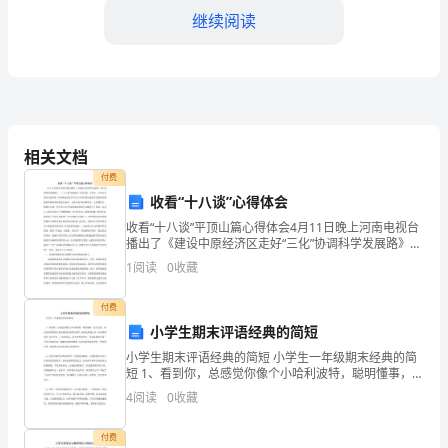
戏
继续阅读
的
合
作
儿。
意
相关文档
3.游戏进行：
付费
识，
收看“十八谈”心得体会
培
收看“十八谈”平顶山篇心得体会4月11日晚上河南电视台
播出了《建设中原经济区走好“三化”协调科学发展路》
养
——“十八谈”映象版·平顶山篇。节目中，平顶山市委书
1
阅读
0
收藏
记赵顷霖、市长陈建生就平顶山在中原经济区建设
作，示范给幼儿，让他们模仿。
幼
付费
儿
小学生期末评语经典的简短
小学生期末评语经典的简短 小学生一年级期末经典的简
团
动音乐。
短 1、看到你，总感觉你像个小哈利波特，聪明懂事，惹
人喜爱。每次见到老师你总是热情地向老师打招呼，做
体
4
阅读
0
收藏
事也积极主动，喜欢帮助同学 打扫卫生。上非
游
付费