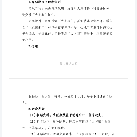
兴趣。
了》
小
3.提高幼儿的敏捷
班
游
戏
二、教学内容：
教
案
三、教学准备：
《大
灰
2.教学环境：室内
狼
四、教学过程：
来
1.介绍游戏目的和规则：
了》