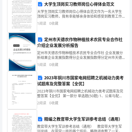
开初始安排位置，前往安全区域。
大学生顶岗实习教师岗位心得体会范文
戏
大学生顶岗实习教师岗位心得体会范文作为一名大学生
的
顶岗实习教师，我有幸能够亲身体验和感受到教育工作
的魅力和挑战。在这段时间里，我不仅从实践中学到了
1
阅读
0
收藏
很多知识和经验，也对教育事业有了更加深刻的理解和
活
认识。接
趣味性。
动
定州市天德农作物种植技术农民专业合作社
介绍企业发展分析报告
兴
定州市天德农作物种植技术农民专业合作社 企业发展分
后，幼儿变成“大灰狼”的助手。
趣。
析结果企业发展指数得分企业发展指数得分定州市天德
农作物种植技术农民专业合作社综合得分说明：企业发
1
阅读
0
收藏
2.
展指数根据企业规模、企业创新、企业风险、企业活力
四个
培
2023年铜川市国家电网招聘之机械动力类考
到达安全区域为止。
试题库及完整答案【全优】
养
2023年铜川市国家电网招聘之机械动力类考试题库及完
整答案【全优】 第一部分 单选题(50题) 1、公差与配合
幼
的( )，有利于机器的设计、制造、使用和维修，并直接
2
阅读
0
收藏
影响产品的精度、性能和使用寿
儿
五、教学要点：
的
精编之教官带大学生军训参考总结（通用）
教官带大学生军训参考总结（通用） 教官带大学生军
集
训总结 在带完一技的两个班后，略微调查整了一天，