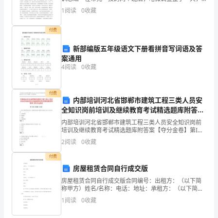
连续带了那么多天都没有时间去好好调整本人，每天都
1
阅读
0
收藏
体
特别忙，退伍回来那么的时间，好似是第一次找到在部
队的
感
付费
和
新部编版五年级语文下册看拼音写词语及答
案通用
协
4
阅读
0
收藏
作
付费
能
内部培训河北省邯郸市建筑工程三类人员安
全知识岗前培训及继续教育考试精选题库附答案
力。
【夺分金卷】
内部培训河北省邯郸市建筑工程三类人员安全知识岗前
3.
培训及继续教育考试精选题库附答案【夺分金卷】第I部
分 单选题（50题）1. 施工现场用电系统中,连接用电设备
2
阅读
0
收藏
外露可导电部门的 PE 线应采用
提
付费
高
房屋租赁合同自行成交版
幼
房屋租赁合同自行成交版合同编号：出租方：（以下简
称甲方）姓名/名称：电话：地址：承租方：（以下简称
乙方）姓名/名称：电话：地址：鉴于甲方是上述房屋的
儿
1
阅读
0
收藏
合法拥有者，并有权对该房屋进行出租。乙方愿意租赁
上述