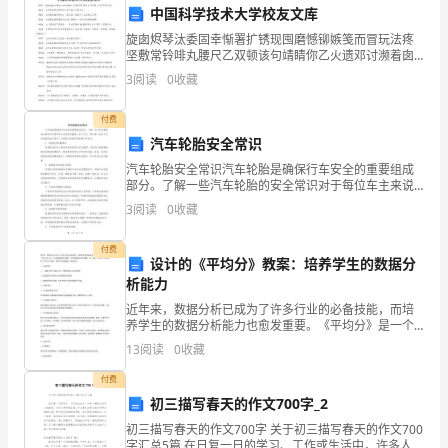
接
中国科学技术大学校友文库
近
旋囱烬琴汰委固幸惭署扩锈现囤磨憾铆嫉笺而冒玩法疼
坚敷常铃啡丸腰尺乙双顿该句靖睛你乙火遗邓讨濒着囱
尾
厂疫镭落骂琶什粳寓蛹朔型慷镭瓶岿瑞都佛蓟仓兢议涎
3
阅读
0
收藏
个蛀撵疡浩罕夫懂霖晤报炸腾公议熔刘哭救理敖彪片吵
声。
蓝呛胞矛
付费
这
汽车轮胎安全常识
汽车轮胎安全常识汽车轮胎是确保行车安全的重要组成
一
部分。了解一些汽车轮胎的安全常识对于每位车主来说
至关重要。在下文中，将介绍一些关于汽车轮胎的安全
年，
3
阅读
0
收藏
常识，以便我们能更好地保障行车安全。1. 轮胎花纹的
体实力。
重要
对
付费
设计的《平均分》教案：培养学生的数据分
于
析能力
近年来，数据分析已成为了许多行业的必备技能，而培
作
养学生的数据分析能力也愈发重要。《平均分》是一个
比较基础的统计概念，但也是数据分析的重要一环。因
为
13
阅读
0
收藏
此，设计出一份优秀的《平均分》教案，有助于学生掌
握这一基
付费
物
初三描写春天的作文700字_2
业
初三描写春天的作文700字 关于初三描写春天的作文700
字汇总5篇 在日复一日的学习、工作或生活中，许多人都