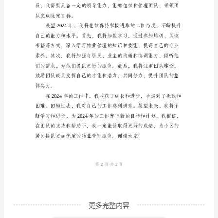
本，合理分配资源，提高利润率。
工
作
总
结
2024
年
终
工
作
总
结
时
更多完整内容