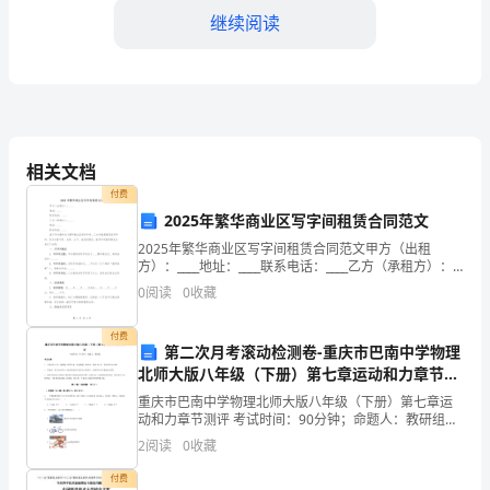
间
继续阅读
如
白
驹
过
相关文档
隙，
付费
2025年繁华商业区写字间租赁合同范文
眨
2025年繁华商业区写字间租赁合同范文甲方（出租
眼
方）：____地址：____联系电话：____乙方（承租方）：
____地址：____联系电话：____鉴于甲方拥有位于繁华商
0
阅读
0
收藏
间，
业区的写字间，乙方有意愿租赁
2024
付费
第二次月考滚动检测卷-重庆市巴南中学物理
北师大版八年级（下册）第七章运动和力章节测
年
评试卷（含答案详解）
重庆市巴南中学物理北师大版八年级（下册）第七章运
已
动和力章节测评 考试时间：90分钟；命题人：教研组考
生注意：1、本卷分第I卷（选择题）和第Ⅱ卷（非选择
2
阅读
0
收藏
队完成既定目标。
经
题）两部分，满分100分，考试时间90分钟2、答卷
付费