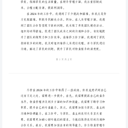
作
总
结
物
业
管
理
专
员
2024
年
终