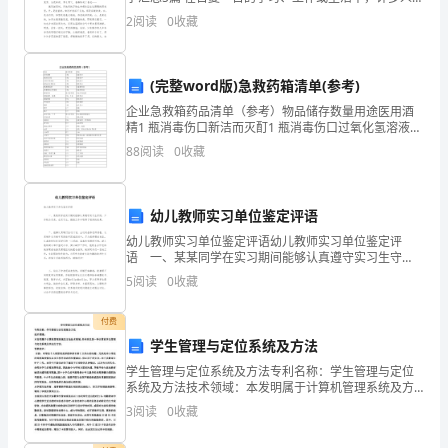
管
有过写作文的经历，对作文都不陌生吧，作文是从内部
2
阅读
0
收藏
言语向外部言语的过渡，即从经
理
专
(完整word版)急救药箱清单(参考)
员
企业急救箱药品清单（参考）物品储存数量用途医用酒
精1 瓶消毒伤口新洁而灭酊1 瓶消毒伤口过氧化氢溶液1
瓶清洗伤口0.9%的生理盐水1 瓶清洗伤口2%碳酸氢钠1
的
88
阅读
0
收藏
瓶处置酸灼伤2%醋酸或 3%硼酸1 瓶
我
幼儿教师实习单位鉴定评语
来
幼儿教师实习单位鉴定评语幼儿教师实习单位鉴定评
说，
语 一、某某同学在实习期间能够认真遵守实习生守
则，工作较为负责，在实习主、副班工作中取得了较好
5
阅读
0
收藏
充
的效果， 二、能够认真制订活动计划，主动向指导
满
付费
学生管理与定位系统及方法
了
学生管理与定位系统及方法专利名称：学生管理与定位
系统及方法技术领域：本发明属于计算机管理系统及方
挑
法技术领域，具体涉及到一种计算机学生管理与定位系
3
阅读
0
收藏
统及其运行方法。背景技术： 目前，对学生个人的管理
战
是学校