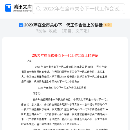
202X
202X年在全市关心下一代工作会议上的讲话
年
202X年在全市关心下一代工作会议上的讲话
付费
在
3
阅读
收藏
（
来自
：
文库吧
）
全
市
关
心
下
一
导读：
代