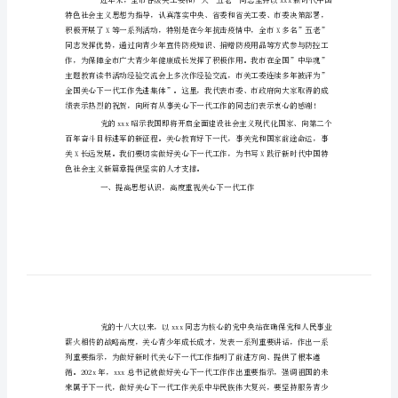
工
作
会
同志们：
议
上
的
讲
话
202X
年