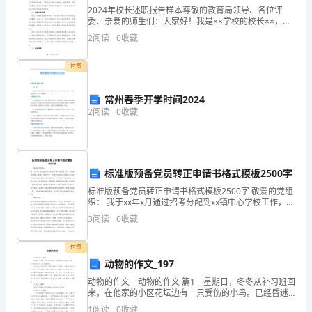
2024年校长述职报告样本尊敬的教育局领导、各位评
一
委、亲爱的师生们：大家好！我是××学校的校长××，非
常荣幸能够在这个特殊的时刻向大家述职。首先，我要
代
2
阅读
0
收藏
向各位领导和全体教职员工，以及辛勤付出的学生家长
们
工
付费
作
常州春季开学时间2024
会
2
阅读
0
收藏
议
上
标准版预备党员转正申请书格式模板2500字
的
标准版预备党员转正申请书格式模板2500字 敬爱的党组
织： 我于xx年x月通过招考分配到xx镇中心学校工作，之
心、关爱青少年的健康成长。
讲
后被借调到xx县第二中学工作，在校领导和同事们的关
3
阅读
0
收藏
心支持下，我成功地实现了角色的转
话
付费
同
动物的作文_197
志
动物的作文 动物的作文 篇1 星期日，冬冬从补习班回
来，在他家的小区花坛边有一只受伤的小鸟。已经昏迷
了。 冬冬把这只受伤的小鸟抱回家个爸爸看，爸爸急
们：
1
阅读
0
收藏