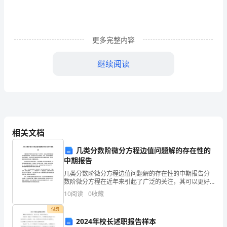
的
讲
更多完整内容
话
导
继续阅读
读：
202x
年
在
相关文档
全
几类分数阶微分方程边值问题解的存在性的
中期报告
市
几类分数阶微分方程边值问题解的存在性的中期报告分
数阶微分方程在近年来引起了广泛的关注，其可以更好
关
地描述实际问题中的非局部、非线性和长时记忆的特
10
阅读
0
收藏
性。然而，与传统的整数阶微分方程相比，分数阶微分
心
方程的性质
付费
下
2024年校长述职报告样本