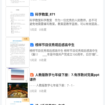
切的问：“东东这只小鸟哪儿来的.?”东东说
青
科学教案_871
少
科学教案科学教案 作为一位优秀的人民教师，总不可
年
避免地需要编写教案，教案是教学蓝图，可以有效提高
教学效率。教案应该怎么写才好呢？下面是小编帮大家
1
阅读
0
收藏
是
整理的科学教案9篇，仅供参考，欢迎大家阅读。科学
祖
付费
榜样节目优秀观后感高中生
国
榜样节目优秀观后感高中生 榜样节目优秀观后感高中生
（篇1） ____年是中国共产党成立100周年，日历“翻”过
的
四季，在即将跟____年说再见的时候，《榜样6》(____特
1
阅读
0
收藏
别节目)____年12月8日
未
来
人教版数学七年级下册：7.有序数对完美ppt
课件
和
- - - - 人教版数学七年级下册：7 - 1 -
民
2
阅读
0
收藏
族
付费