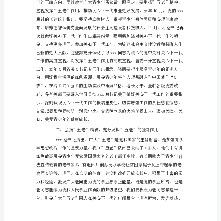
在
全
市
关
心
下
一
代
色社会主义新篇章提供坚实的人才支撑。
工
作
会
议
上