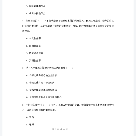
试
B、认识你的客户
卷
C、审查你的客户
A
D、检查你的客户
卷
附
A、信用风险
解
B、市场风险
析
C、操作风险
2024
1
44
第页共页
年
初