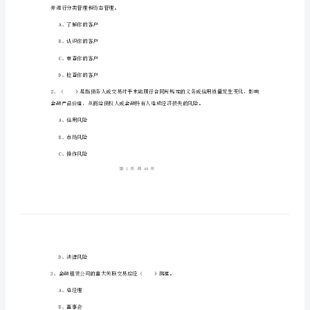
考
1、考试时间：120分钟，本卷满分为100分。
试
《银
行
姓名：_______
管
考号：_______
理》
考
前
检
并进行分类管理和动态管理。
测
A、了解你的客户