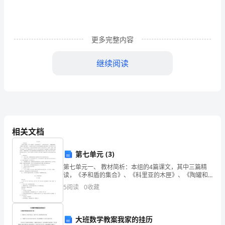
级
银
行
更多完整内容
从
继续阅读
业
D、法律风险
资
格
A、总经理
考
相关文档
试
B、董事会
第七单元 (3)
《银
第七单元一、 教材简析：本组的4篇课文，其中三篇精
C、风险管理委员会
读，《矛和盾的集合》、《科里亚的木匣》、《陶罐和
行
铁罐》； 一篇略读《狮子和鹿》。本组课文以启发学生
5
阅读
0
收藏
怎样发现问题再去解决问题，在单元导读中有 所体现，
D、项目审核委员会
管
在
理》
大班数学教案我家的挂历