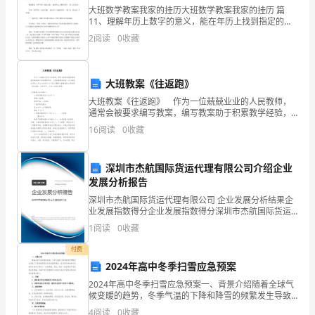
考
大班数学教案我家的挂历大班数学教案我家的挂历 篇
11、理解年历上数字的意义，能在年历上找到指定的日
收益率。
期。3、了解数字在日常生活中的应用，初步理解数字与
前
2
阅读
0
收藏
人们生活的关系。认识年历上各种形式的数字，理解它
们的
检
A、名义收益率
测
大班教案《往返跑》
B、即期收益率
大班教案《往返跑》 作为一位兢兢业业的人民教师，
试
通常会被要求编写教案，编写教案助于积累教学经验，
C、持有期收益率
不断提高教学质量。那么教案应该怎么写才合适呢？以
16
阅读
0
收藏
卷
下是小编帮大家整理的大班教案《往返跑》，仅供参
考，大家
D、到期收益率
A
深圳市杰航国际货运代理有限公司介绍企业
卷
发展分析报告
5、以下关于合规文化的特点说法错误
深圳市杰航国际货运代理有限公司 企业发展分析结果企
附
业发展指数得分企业发展指数得分深圳市杰航国际货运
A、合规文化是银行的自身需求
代理有限公司综合得分说明：企业发展指数根据企业规
1
阅读
0
收藏
解
模、企业创新、企业风险、企业活力四个维度对企业发
展情
B、合规文化体现了价值取向
付费
析
2024年高中冬季扫雪应急预案
考
C、合规文化必须通过制度传达
2024年高中冬季扫雪应急预案一、背景介绍随着全球气
候变暖的趋势，冬季气温的下降和降雪的频繁发生导致
试
了冬季道路积雪和冰冻现象的增加，给日常交通和高中
D、合规风险报告是合规文化的核心
4
阅读
0
收藏