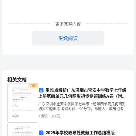
习
试
更多完整内容
题
继续阅读
C
A、新技术、新产品、新工艺的研究开发费用
卷
考
B、为安置残疾人员所购置的专门设施
试
C、赞助支出
相关文档
须
付费
D、职工教育经费
重难点解析广东深圳市宝安中学数学七年级
知：
上册第四单元几何图形初步专题训练A卷（附答
1、
案详解）
广东深圳市宝安中学数学七年级上册第四单元几何图形
初步专题训练 考试时间：90分钟；命题人：教研组考生
考
注意：1、本卷分第I卷（选择题）和第Ⅱ卷（非选择题）
A、国务院
1
阅读
0
收藏
两部分，满分100分，考试时间90分钟2、答卷前
试
B、国务院交通运输主管部门
2025年学校教导处教务工作总结模版