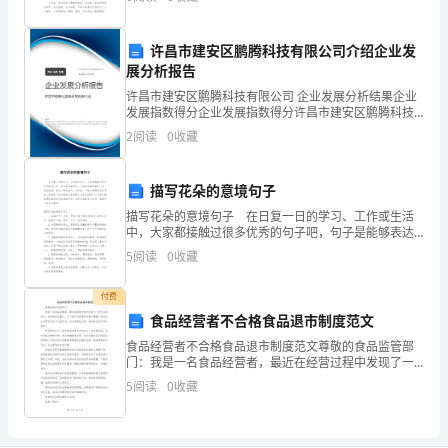
请
朋友们： 大家中午好！今天我们在此隆重聚
B、周礼仅属于宗教、伦理道德性质的规范
首
许昌市建安区鹏腾科技有限公司介绍企业发
C、“礼不下庶人”强调“礼”有等级差别
先
展分析报告
许昌市建安区鹏腾科技有限公司 企业发展分析结果企业
按
发展指数得分企业发展指数得分许昌市建安区鹏腾科技
有限公司综合得分说明：企业发展指数根据企业规模、
要
2
阅读
0
收藏
企业创新、企业风险、企业活力四个维度对企业发展情
况进
求
申请（）登记。
2
33
第页共页
描写花朵的意境句子
在
描写花朵的意境句子 在日复一日的学习、工作或生活
中，大家都接触过很多优秀的句子吧，句子是能够表达
试
一个相对完整的意思，有一定的语调，表示不同的语
5
阅读
0
收藏
气，句未有一个较大停顿的语言单位。那些被广泛运用
卷
的句子都
付费
的
食品经营者不合格食品退市制度范文
指
食品经营者不合格食品退市制度范文尊敬的食品监管部
门：我是一名食品经营者，最近在经营过程中发现了一
些不合格食品。我深感责任重大，为了保护消费者的利
定
5
阅读
0
收藏
益和健康，我决定主动退市这些不合格食品，并向您报
告此事，
位