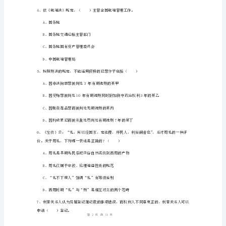
年
国
家
司
A、就读学校
法
B、当地乡政府
考
试
C、当地人民政府
（试
D、当地教育部门
卷
一）
过
1
33
第页共页
关
练