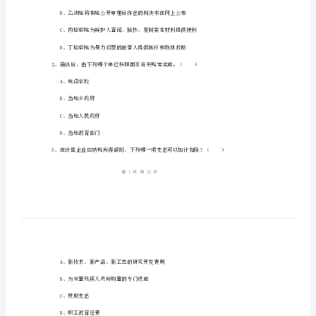
一）
过
关
姓名：
______
练
考号：
______
习
试
题
法公正的内涵？（）
C
卷
2024