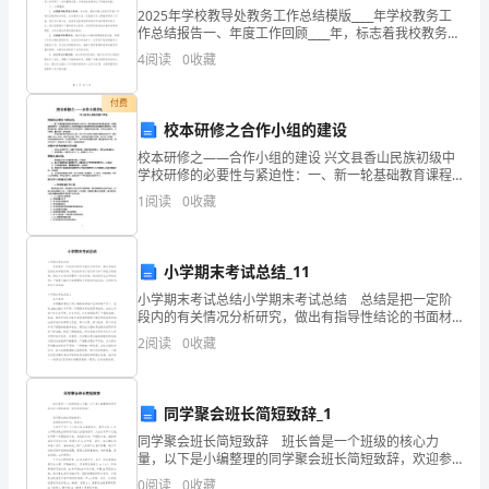
时
2025年学校教导处教务工作总结模版____年学校教务工
C、国务院国有资产管理委员会
间：
作总结报告一、年度工作回顾____年，标志着我校教务工
作的一个重要发展阶段。在这一年中，教务处在全体教
4
阅读
0
收藏
180
职员工的共同努力下，取得了显著的成绩。本年
D、中国航道管理局
分
付费
校本研修之合作小组的建设
钟，
校本研修之——合作小组的建设 兴文县香山民族初级中
A、因非法拘禁罪被判处3年有期徒刑的某甲
学校研修的必要性与紧迫性：一、新一轮基础教育课程
本
改革的要求:中共中央、国务院提出要“深化教育改革，全
1
阅读
0
收藏
面推进素质教
卷
满
C、因贩卖毒品罪而被判处无期徒刑的某丙
小学期末考试总结_11
分
小学期末考试总结小学期末考试总结 总结是把一定阶
段内的有关情况分析研究，做出有指导性结论的书面材
为
料，写总结有利于我们学习和工作能力的提高，因此十
2
阅读
0
收藏
分有必须要写一份总结哦。我们该怎么去写总结呢？下
150
面是
价。关于周礼，下列哪一表述是正确的？（）
分。
同学聚会班长简短致辞_1
同学聚会班长简短致辞 班长曾是一个班级的核心力
2、
量，以下是小编整理的同学聚会班长简短致辞，欢迎参
考阅读！ 同学聚会班长简短致辞1 亲爱的老同学们，
0
阅读
0
收藏