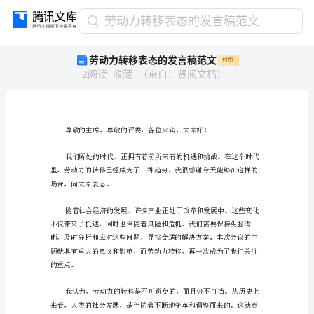
劳
劳动力转移表态的发言稿范文
动
劳动力转移表态的发言稿范文
付费
力
2
阅读
收藏
（
来自
：
贤阅文档
）
转
移
表
态
的
发
言