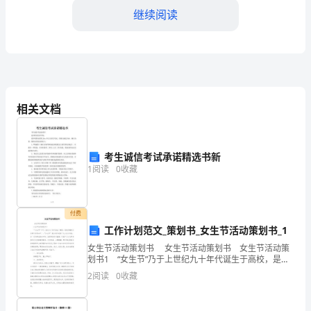
的
继续阅读
时
代，
正
拥
相关文档
有
着
考生诚信考试承诺精选书新
1
阅读
0
收藏
前
所
付费
未
工作计划范文_策划书_女生节活动策划书_1
有
女生节活动策划书 女生节活动策划书 女生节活动策
划书1 “女生节”乃于上世纪九十年代诞生于高校，是校
的
园趣味文化的代表作品之一。“女生节”是以关怀我校广大
2
阅读
0
收藏
女生为宗旨，以一系列的活动为方式，活
机