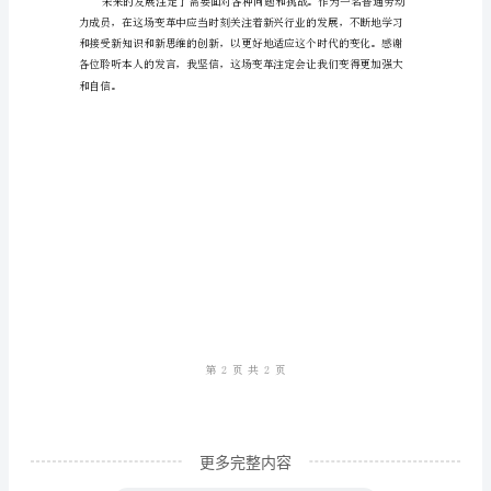
评
委，
各
位
来
宾，
大
家
好！
我
们
所
处
更多完整内容