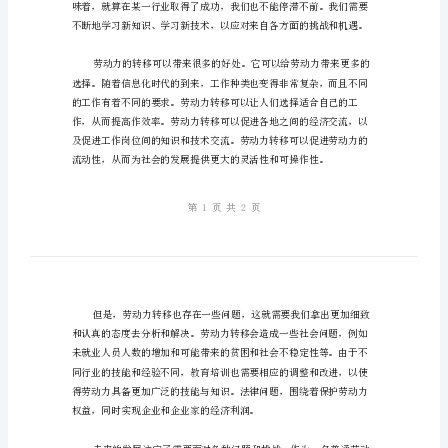
稿
场合，向大家表态。
范
文
尊
敬
的
的重点。
主
席，
尊
敬
的