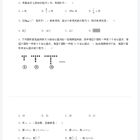
第
二
十
三
中
一、单选题（10小题，每小题2分，共计20分）
数
学
七
年
2、某商品打七折后价格为a元，则原价为（）