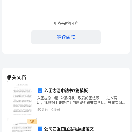
测
评
更多完整内容
试
继续阅读
题
（含
xyc
5、设，，是实数，正确的是（）
解
相关文档
析）
入团志愿申请书7篇模板
河
入团志愿申请书7篇模板 敬爱的团组织： 进入高一
6、下列说法错误的是()
后，我思想上要求进步的愿望变得非常迫切。当我看到
北
同学们佩戴闪闪发光的团徽，心理就羡慕不已。 学校
49
阅读
0
收藏
团委经常组织团员到车站、街头参加公益劳动。到敬
石
付费
家
公司四强四优活动总结范文