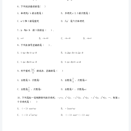
级
上
册
整
式
形中实心圆点的个数为（）
的
加
减
定
向