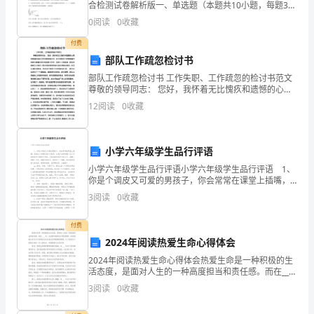
合检测试卷解析版一、单选题（本题共10小题，每题3
(4)立体几何
学
分，共30分）1、如图所示，原来置于黑暗环境中的绿色
0
阅读
0
收藏
植物移至光下后，CO2的吸收量发生了改变。下列
思
付费
部队工作疏忽检讨书
维
部队工作疏忽检讨书 工作失职、工作疏忽的检讨书范文
能
尊敬的领导同志： 您好，我怀着无比愧疚和遗憾的心情
向您递交这份工作失职的检讨书。关于在杭州下沙物美
12
阅读
0
收藏
力；
超市的综合楼建设项目的监督工作中，因我个人
2.
小学六年级学生品行评语
掌
小学六年级学生品行评语小学六年级学生品行评语 1、
你是个调皮又可爱的男孩子，你会常常在课堂上插嘴，
握
但是这个学期你进步了很多，这真令老师欣慰！这个学
3
阅读
0
收藏
期你能学习着把字写好，上课也能常常举手发言了，真
基
付费
本
2024年阅读热爱生命心得体会
的
2024年阅读热爱生命心得体会热爱生命是一种积极的生
活态度，是面对人生的一种高度担当和责任感。而在____
数
年，生活的节奏和压力更加剧烈，如何热爱生命并从中
3
阅读
0
收藏
获得快乐成为我们非常重要的课题。以下是我对于热
学