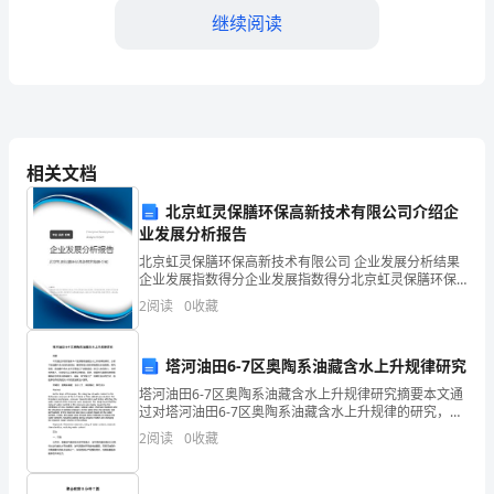
教
继续阅读
学
目
(3)直线与线段
标：
-点、直线、线段的定义与性质
1.
相关文档
-相交线和平行线的判定
培
北京虹灵保膳环保高新技术有限公司介绍企
业发展分析报告
-垂直线和水平线的判定
养
北京虹灵保膳环保高新技术有限公司 企业发展分析结果
学
(4)三角形
企业发展指数得分企业发展指数得分北京虹灵保膳环保
高新技术有限公司综合得分说明：企业发展指数根据企
2
阅读
0
收藏
生
业规模、企业创新、企业风险、企业活力四个维度对企
-三角形的定义与性质
业发
对
-三角形的分类与判定
塔河油田6-7区奥陶系油藏含水上升规律研究
数
塔河油田6-7区奥陶系油藏含水上升规律研究摘要本文通
-三角形的相似及其应用
过对塔河油田6-7区奥陶系油藏含水上升规律的研究，分
学
析了该油藏中含水的形成机制、储层特征以及影响储层
2
阅读
0
收藏
含水的因素。研究发现，该油藏中含水上升主要由以下
2.第二学期教学内容
的
(1)平面向量