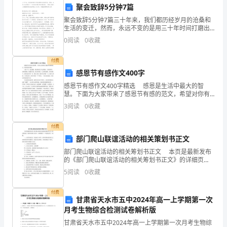
兴
聚会致辞5分钟7篇
-向量的定义与性质
聚会致辞5分钟7篇三十年来，我们都历经岁月的沧桑和
趣
生活的变迁，然而，永远不变的是用三十年时间打磨出
的深厚友情。下面是小编为大家整理的聚会致辞范文5分
-向量的线性运算
0
阅读
0
收藏
和
钟，希望能够帮助到大家!聚会致辞5分钟7篇精选篇
-标量积与向量积
热
付费
感恩节有感作文400字
爱，
(2)二次函数及其应用
感恩节有感作文400字精选 感恩是生活中最大的智
慧。下面为大家带来了感恩节有感的范文，希望对你有
提
-二次函数的概念与性质
帮助。 人的一生，无论成败，都会得到太多人的帮
3
阅读
0
收藏
助。父母的养育、老师的教侮、配偶的关爱、朋友的帮
高
-二次函数的图象与性质
助
付费
数
-二次函数的应用
部门爬山联谊活动的相关策划书正文
学
部门爬山联谊活动的相关筹划书正文 本页是最新发布
(3)圆与圆的位置关系
的《部门爬山联谊活动的相关筹划书正文》的详细页
素
面，觉得应该跟大家分享，重新排版了一下发到这里[]，
5
阅读
0
收藏
收藏。 一、动目的及意义：纪念成立十周年，提升
-圆的概念与性质
养
付费
-相交圆和相切圆的判定
甘肃省天水市五中2024年高一上学期第一次
和
月考生物综合检测试卷解析版
-相交圆和相切圆的性质
数
甘肃省天水市五中2024年高一上学期第一次月考生物综