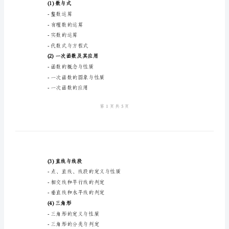
划
能力；
2024
高
一
能力；
数
学
学思维能力；
教
师
能。
教
二、教学内容：
学
1.第一学期教学内容
计
(1)数与式
划