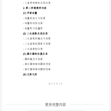
2024
-整数运算
年
-有理数的运算
高
-实数的运算
一
-代数式与方程式
数
(2)一次函数及其应用
学
-函数的概念与性质
教
-一次函数的图象与性质
师
-一次函数的应用
教
学
计
划
一、
更多完整内容