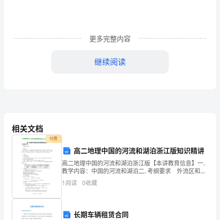
用。
就
怎
更多完整内容
样
继续阅读
构
筑
煤
矿
相关文档
企
付费
“”
高二地理中国的河流和湖泊浙江版知识精讲
业
高二地理中国的河流和湖泊浙江版【本讲教育信息】一.
安
教学内容：中国的河流和湖泊二. 考纲要求 外流区和内
流区。主要河流及其水文特征。湖泊的分布。主要湖
1
阅读
0
收藏
全
泊。长江概况；水系及水文特征；经济意义；开发利用
文
长期车辆租赁合同