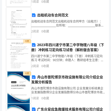
各
1
阅读
0
收藏
分，满分100分，考试时间90分钟2、答卷前，考生
煤
出租机动车合同范文
矿
出租机动车合同范文出租机动车合同甲方（出租方）：
____________________住所地：______________________联系电
企
话：______________________乙方（
2
阅读
0
收藏
业
付费
2023年四川遂宁市第二中学物理八年级（下
要
册）冲刺练习定向练习试卷（解析版含答案）
牢
四川遂宁市第二中学物理八年级（下册）冲刺练习定向
练习 考试时间：90分钟；命题人：教研组考生注意：
固
1、本卷分第I卷（选择题）和第Ⅱ卷（非选择题）两部
2
阅读
0
收藏
分，满分100分，考试时间90分钟2、答卷前，考生务
树
付费
舟山市普陀博京市政设施有限公司介绍企业
立
发展分析报告
“以
舟山市普陀博京市政设施有限公司 企业发展分析结果企
业发展指数得分企业发展指数得分舟山市普陀博京市政
设施有限公司综合得分说明：企业发展指数根据企业规
人
1
阅读
0
收藏
模、企业创新、企业风险、企业活力四个维度对企业发
展情
为
广东众安应急救援技术服务有限公司介绍企