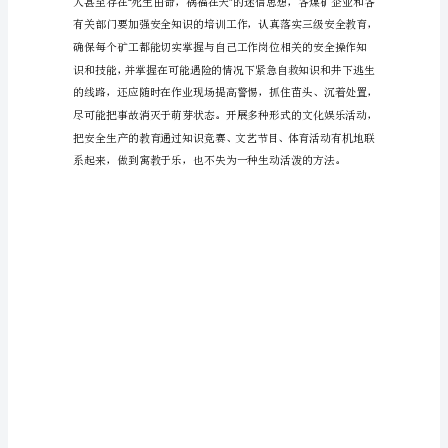
文
化，
不
可
忽
视
它
的
影
响
和
作