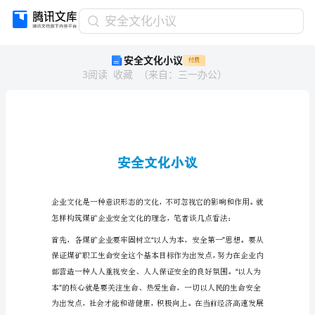
安
安全文化小议
全
安全文化小议
付费
文
3
阅读
收藏
（
来自
：
三一办公
）
化
小
议
安
全
文
化
小