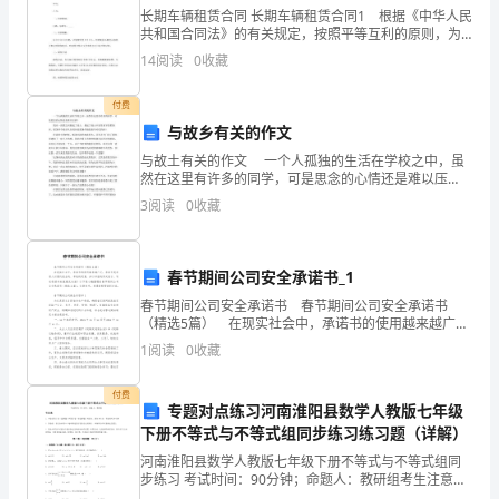
化
长期车辆租赁合同 长期车辆租赁合同1 根据《中华人民
共和国合同法》的有关规定，按照平等互利的原则，为
的
明确出租方与承租方的权利义务，双方经友好协商，就
14
阅读
0
收藏
车辆的租赁事宜达成一致意见，同意按下列条款签订本
理
协
付费
念，
与故乡有关的作文
笔
与故土有关的作文 一个人孤独的生活在学校之中，虽
然在这里有许多的同学，可是思念的心情还是难以压
者
抑！ 我在一刹那之间想起了故土，想起了故土中家里
3
阅读
0
收藏
坡下的那条河，那条至今依旧从在的河流那条伴随我童
年
谈
几
春节期间公司安全承诺书_1
春节期间公司安全承诺书 春节期间公司安全承诺书
点
（精选5篇） 在现实社会中，承诺书的使用越来越广
泛，承诺书是承诺人对要约完全的、单纯的同意，并以
看
1
阅读
0
收藏
书面的形式表示。写起承诺书来就毫无头绪？以下是小
编整
法：
付费
专题对点练习河南淮阳县数学人教版七年级
首
下册不等式与不等式组同步练习练习题（详解）
河南淮阳县数学人教版七年级下册不等式与不等式组同
先，
步练习 考试时间：90分钟；命题人：教研组考生注意：
1、本卷分第I卷（选择题）和第Ⅱ卷（非选择题）两部