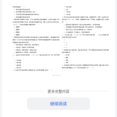
市
（
区）
考
姓名
考
准
证号
试
………
年安全工程师资格证考试《安全生产管理知识》考前冲刺试题
2024
B
密
……….………
《安
附答案
…
封
………………
考试须知
全
：
…
线
………………
1、考试时间：150分钟，本卷满分为100分。
生
…
内
……..………
………
产
不
………………
…….
管
单选题
本大题共
小题
每题
分
共
准
………………
一、
（
70
，
1
，
70
答
…….
理
更多完整内容
题
……………
向（）报告。
知
继续阅读
A、事故发生地县级以上人民政府安全生产监督
识》
管
B、事故发生单位的行业主
部门