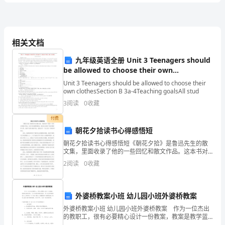
管
C、属地安全生产监督
理部门
考
D、事故发生单位的主要负责人
前
相关文档
室
室
灰控制
内有浓烟。甲随即向值班
九年级英语全册 Unit 3 Teenagers should
冲
be allowed to choose their own
clothes（第5课时）教案 人教新目标版
Unit 3 Teenagers should be allowed to choose their
刺
室
位;因未到大修期，控制
own clothesSection B 3a-4Teaching goalsAll stud
3
阅读
0
收藏
类电气火灾事故的本质安全措施是（）
试
付费
室
A、控制
增设空调设备
朝花夕拾读书心得感悟短
题
朝花夕拾读书心得感悟短《朝花夕拾》是鲁迅先生的散
文集，里面收录了他的一些回忆和散文作品。这本书对
C、重新封堵控制盘柜内电缆
B
我影响很深，读完后让我有了很多感悟和心得。在接下
2
阅读
0
收藏
来的4500字里，我想分享一下自己的一些感受和体会。
首先
卷
化
管
管
化
3、某
工企业在切割某
线施工时，由于
线内残存可燃性原料受热气
外婆桥教案小班 幼儿园小班外婆桥教案
管
附
生爆炸，爆炸冲击波造成紧邻
外婆桥教案小班 幼儿园小班外婆桥教案 作为一位杰出
的教职工，很有必要精心设计一份教案，教案是教学蓝
图，可以有效提高教学效率。那么优秀的教案是什么样