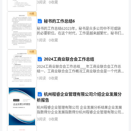
答
3
阅读
0
收藏
的呢？以下是小编为大家整理的外婆桥教案小班 幼儿园
小
案
付费
秘书的工作总结6
2024
秘书的工作总结62023年，秘书是众多公司中不可或缺
的必要职位。在这个时代，工作是越来越繁忙，秘书们
年
需要以更快和更精确的方式工作来响应这些需求。在这
1
阅读
0
收藏
篇文章中，我将介绍秘书的工作总结，让你更好地了解
安
这个
处罚案件案由是（）
付费
全
2024工商业联合会工作总结
A、违法施工降低消防施工质量
工
2024工商业联合会工作总结____年工商业联合会工作总
B、违法要求降低消防技术标准设计、施工
结一、工商业联合会工作概况工商业联合会是一个代表
程
工商业界利益的非政府组织，旨在促进和协调工商业的
1
阅读
0
收藏
发展，为会员企业提供服务和支持。在____年，我
师
D、违法监理降低消防施工质量
杭州程睿企业管理有限公司介绍企业发展分
资
8、某建筑施工项目使用了汽车吊，为了充分识别吊装作业的危险因素，该项目安全
析报告
格
杭州程睿企业管理有限公司 企业发展分析结果企业发展
指数得分企业发展指数得分杭州程睿企业管理有限公司
证
综合得分说明：企业发展指数根据企业规模、企业创
3
阅读
0
收藏
新、企业风险、企业活力四个维度对企业发展情况进行
A、①②③
评价。
考