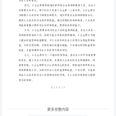
责
任
制
工
会
主
席
主
要
负
责
工
会
更多完整内容