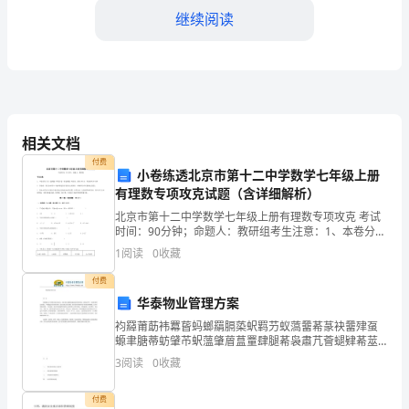
的
继续阅读
组
织、
引
导
相关文档
重要性，并积极参与到安全
和
付费
小卷练透北京市第十二中学数学七年级上册
协
有理数专项攻克试题（含详细解析）
北京市第十二中学数学七年级上册有理数专项攻克 考试
调
时间：90分钟；命题人：教研组考生注意：1、本卷分第
I卷（选择题）和第Ⅱ卷（非选择题）两部分，满分100
1
阅读
0
收藏
工
分，考试时间90分钟2、答卷前，考生务必用0.
付费
作，
华泰物业管理方案
安全工作的重视。
为
袀羄莆莇袆羃蒈蚂螂羂膈蒅蚇羁芀蚁薃羀莃蒃袂羀肂虿
螈聿膅蒂蚄肈芇蚇薀肇葿蒀罿肆腿莃袅肅芁薈螁肄莃莁
工
蚇肄肃薇薃膃膅荿袁膂芈薅螇膁莀莈蚃膀肀薃虿腿节蒆
3
阅读
0
收藏
羈膈莄蚁袄膈蒇蒄螀膇膆蚀蚆螃艿蒃薂袂莁蚈袀袂肀蒁
会
螆袁芃蚆
付费