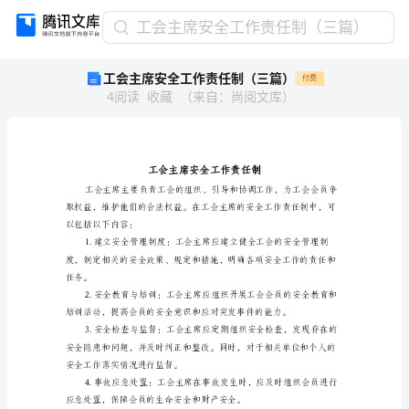
工
工会主席安全工作责任制（三篇）
会
工会主席安全工作责任制（三篇）
付费
主
4
阅读
收藏
（
来自
：
尚阅文库
）
席
安
全
工
作
责
任