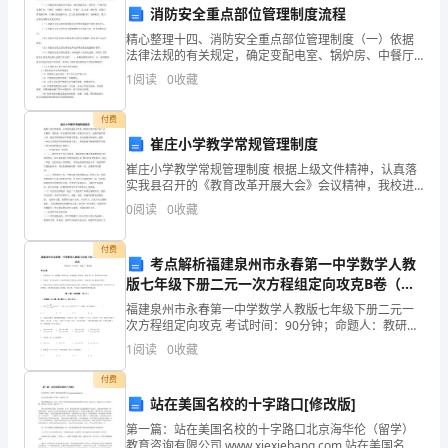
会
消防安全重点部位管理制度流程
精心整理十四、消防安全重点部位管理制度（一）依据
员
法律法规的有关规定，确定变配电室、锅炉房、中餐厅
厨房操作间、中餐厅（烧腊间）操作间、中餐厅（点心
争
1
阅读
0
收藏
房）操作间、西餐厅厨房操作间、日餐厅厨房操作间、
员工食堂
取
付费
崔庄小学教学常规管理制度
权
崔庄小学教学常规管理制度 根据上级文件精神，认真落
益，
实我县召开的《教育改革开展大会》会议精神，我校进
一步加强学校常规，标准办学行为，加强学校管理工
0
阅读
0
收藏
维
作，提高学校管理水平和教学质量。结合我校实际情
况，按照《
护
付费
考点解析福建泉州市永春第一中学数学人教
版七年级下册二元一次方程组定向攻克B卷（详
他
解版）
福建泉州市永春第一中学数学人教版七年级下册二元一
们
次方程组定向攻克 考试时间：90分钟；命题人：教研组
考生注意：1、本卷分第I卷（选择题）和第Ⅱ卷（非选择
1
阅读
0
收藏
的
题）两部分，满分100分，考试时间90分钟2、答
付费
合
站在美国名校的十字路口[修改版]
法
第一篇：站在美国名校的十字路口北京海华伦（留学）
教育咨询有限公司 www.xiexiebang.com 站在美国名校