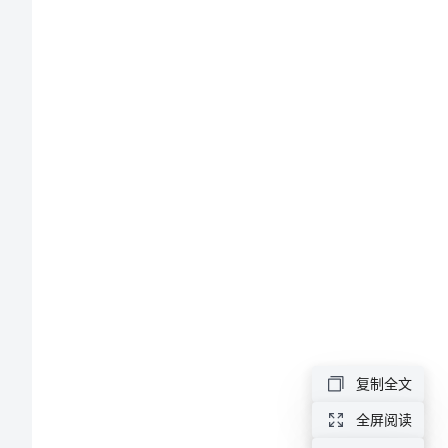
合
作
协
议
范
本
金
融
合
复制全文
同:
全屏阅读
证