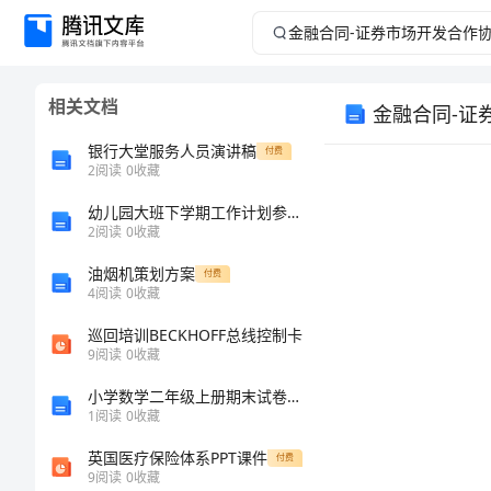
金
融
相关文档
金融合同-证
合
银行大堂服务人员演讲稿
付费
同-
2
阅读
0
收藏
幼儿园大班下学期工作计划参考范文（二篇）
证
2
阅读
0
收藏
券
油烟机策划方案
付费
4
阅读
0
收藏
市
巡回培训BECKHOFF总线控制卡
9
阅读
0
收藏
场
小学数学二年级上册期末试卷分析
开
1
阅读
0
收藏
英国医疗保险体系PPT课件
付费
发
下协议：
9
阅读
0
收藏