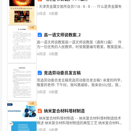
身
- 天津贵金属交易所会员118 - $ - $ - - - 什么是贵金属有
体
2
阅读
0
收藏
会
付费
了
高一语文师说教案_2
高一语文师说教案高一语文师说教案（通用13篇） 作
做
为一位优秀的人民教师，时常需要编写教案，教案是保
证教学取得成功、提高教学质量的基本条件。那么教案
护
4
阅读
0
收藏
应该怎么写才合适呢？以下是小编为大家整理的高一语
文
士
竞选劳动委员发言稿
的
竞选劳动委员发言稿竞选劳动委员发言稿1 亲爱的同学，
酸
敬爱的老师: 下午好。我叫黄威栋，我来自502班，我今
年12岁了。我今天要竞选的是劳动委员，俗话说：“不想
3
阅读
0
收藏
甜
当将军的士兵不是好士兵。
苦
付费
纳米复合材料增材制造
辣，
- 纳米复合材料增材制造 - - 纳米复合材料增材制造技术
概述 纳米复合材料增材制造的典型工艺 纳米复合材料增
这
材制造的应用领域 纳米复合材料增材
2
阅读
0
收藏