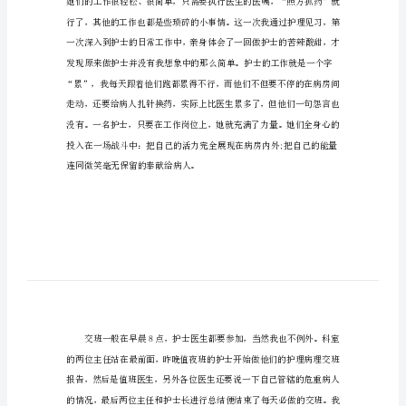
医院护理社会实践报告1
医
院
护
理
社
会
实
践
报
告
医
院