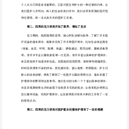
护
理
社
会
实
践
报
告
连同微笑毫无保留的奉献给病人。
1
今
年
暑
假