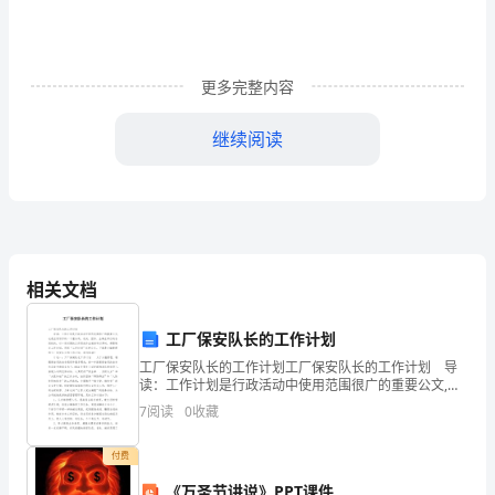
我
深
入
更多完整内容
到
继续阅读
护
士
的
日
相关文档
常
工厂保安队长的工作计划
工
工厂保安队长的工作计划工厂保安队长的工作计划 导
读：工作计划是行政活动中使用范围很广的重要公文,也
作
是应用写作的一个重头戏。机关、团体、企事业单位的
7
阅读
0
收藏
各级机构，对一定时期的工作预先作出安排和打算时，
中，
都
付费
亲
《万圣节讲说》PPT课件