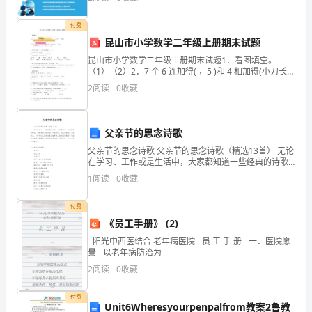
才
付费
的感性认识。
发
昆山市小学数学二年级上册期末试题
现
昆山市小学数学二年级上册期末试题1．看图填空。
（1）（2）2．7 个 6 连加得( ，5 )和 4 相加得(小刀长
做
(纸条长()厘米。)厘米。。 )3．把乘法口诀补充完整。五
2
阅读
0
收藏
七(() )八三十二七()五
护
士
父亲节的思念诗歌
父亲节的思念诗歌 父亲节的思念诗歌（精选13首） 无论
并
在学习、工作或是生活中，大家都知道一些经典的诗歌
吧，诗歌具有音韵和谐，节奏鲜明，读起来朗朗上口的
1
阅读
0
收藏
没
特点。你知道什么样的诗歌才能算得上是
想
付费
《员工手册》 (2)
像
- 阳光中西医结合 老年病医院 - 员 工 手 册 - 一．医院愿
景 - 以老年病防治为
的
2
阅读
0
收藏
那
付费
么
Unit6Wheresyourpenpalfrom教案2鲁教