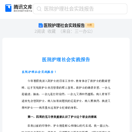
医
医院护理社会实践报告
院
医院护理社会实践报告
付费
护
2
阅读
收藏
（
来自
：
三一办公
）
理
社
会
实
践
报
告