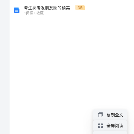
村
考生高考发朋友圈的精美句子89条
付费
1
阅读
0
收藏
您好!
妇
女
主
任
辞
职
申
请
书
村
复制全文
妇
全屏阅读