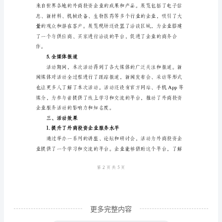
企
2.主题讲座
业
服
务
月
活
动
广大企业的热烈欢迎。
总
3.论坛和研讨会
结
一、
活
动
更多完整内容
背