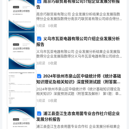
南京巧联贸易有限公司介绍企业发展分析报
动
告
南京巧联贸易有限公司 企业发展分析结果企业发展指数
是
得分企业发展指数得分南京巧联贸易有限公司综合得分
作。
说明：企业发展指数根据企业规模、企业创新、企业风
1
阅读
0
收藏
一
险、企业活力四个维度对企业发展情况进行评价。该企
5.全媒体报道
业的
项
义乌市瓦亚电器有限公司介绍企业发展分析
报告
旨
义乌市瓦亚电器有限公司 企业发展分析结果企业发展指
数得分企业发展指数得分义乌市瓦亚电器有限公司综合
在
得分说明：企业发展指数根据企业规模、企业创新、企
3
阅读
0
收藏
业风险、企业活力四个维度对企业发展情况进行评价。
提
该企
2024年徐州市泉山区中级统计师《统计基础
升
知识理论及相关知识》深度预测试题（附答案及
外
解析）
2024年徐州市泉山区中级统计师《统计基础知识理论及
企业服务活动的影响力和知名度。
相关知识》深度预测试题（附答案及解析） 第1题：单选
商
题(本题1分)会计以( )为主要计量单位。A.实物B.货币C.
三、活动效果
1
阅读
0
收藏
黄金D.白银第2题：单选题(本题1
投
1.提升了外商投资
浦江县壶江生态食用菌专业合作社介绍企业
资
发展分析报告
浦江县壶江生态食用菌专业合作社 企业发展分析结果企