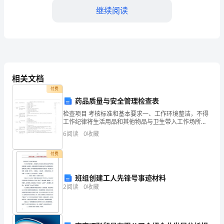
景
继续阅读
____
年
外
相关文档
商
付费
投
药品质量与安全管理检查表
资
检查项目 考核标准和基本要求一、工作环境整洁，不得
工作纪律将生活用品和其他物品与卫生带入工作场所
共赢。
二、按用途、储存要求等做到药品与非药品、内用药品
企
6
阅读
0
收藏
摆放 与外服、处方与非处方、易串味药品分开分类陈列
4.展览和洽谈会
三、折
业
付费
服
班组创建工人先锋号事迹材料
务
2
阅读
0
收藏
月
活