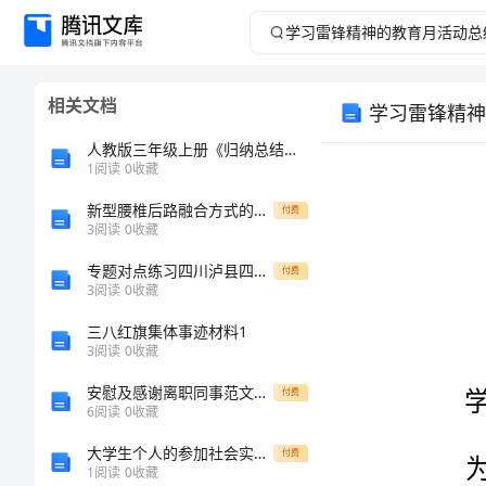
学
习
相关文档
学习雷锋精神
雷
人教版三年级上册《归纳总结（3）》数学教案
锋
1
阅读
0
收藏
新型腰椎后路融合方式的有限元研究的开题报告
精
付费
3
阅读
0
收藏
神
专题对点练习四川泸县四中物理北师大版八年级（下册）第七章运动和力章节练习试卷（含答案详解版）
付费
3
阅读
0
收藏
的
三八红旗集体事迹材料1
3
阅读
0
收藏
教
安慰及感谢离职同事范文推荐
付费
育
6
阅读
0
收藏
大学生个人的参加社会实践总结（三篇）
付费
月
1
阅读
0
收藏