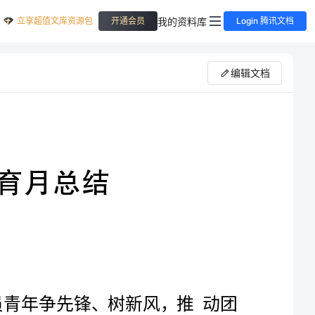
立享超值文库资源包
我的资料库
开通会员
Login 腾讯文档
编辑文档