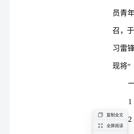
活
动
总
结
学
习
雷
锋
精
神
复制全文
的
全屏阅读