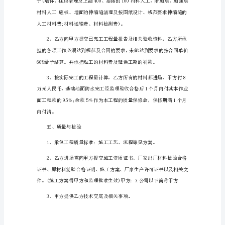
本
篇
1
甲
方：
乙
间接的费用)，甲方不再承担任何
方：
以
下
简
称
乙
方