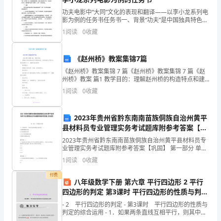
方
功夫电影中“大同”文化的表现和翻译——以李小龙系列电
影为例的任务书任务书一、背景“功夫”是中国独具特色的
协
武术形式，是一种完美结合了技击与艺术的体育运动和
1
阅读
0
收藏
表演。自古以来，中国传统文化中就注重强调“大同”
商
《赵州桥》教案集锦7篇
承
《赵州桥》教案集锦 7 篇《赵州桥》教案集锦 7 篇《赵
包
州桥》教案 篇1 教学目的：理解赵州桥的构造特点和建
筑特色，感受我国古代劳动人民的智慧和才干，增强民
1
阅读
0
收藏
族自豪感教学重点：理解赵州桥宏伟、巩固、美
给
乙
2023年贵州省黔东南南苗族侗族自治州黄平
县材料员专业管理实务考试题库附参考答案【巩
内付清。
方
固】
2023年贵州省黔东南南苗族侗族自治州黄平县材料员专
施
业管理实务考试题库附参考答案【巩固】 第一部分 单选
五、质量与检验
题(50题) 1、下列选项中，不属于通用硅酸盐水泥的是（
1
阅读
0
收藏
）A.快硬硅酸盐水泥B.矿渣硅酸
工。
付费
八年级数学下册 第六章 平行四边形 2 平行
为
四边形的判定 第3课时 平行四边形的性质与判定
明
的综合运用作业课件 （新版）北师大版
- 2 平行四边形的判定 - 第3课时 平行四边形的性质与
判定的综合运用 - 1．如果两条直线互相平行，则其中一
确
条直线上任意两点到另一条直线的距离_