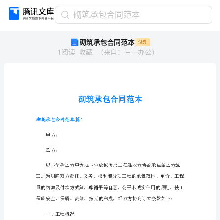
砌
砌筑承包合同范本
筑
砌筑承包合同范本
付费
承
1
阅读
收藏
（
来自
：
三一办公
）
包
合
同
范
本
砌
筑