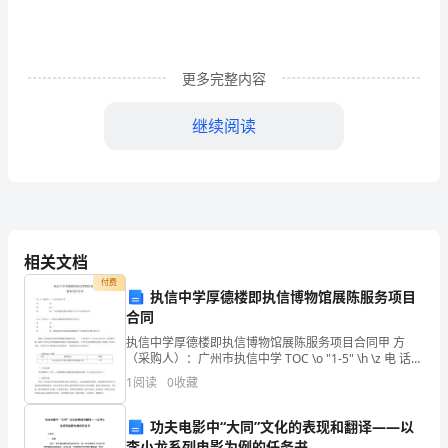
甲
方
更多完整内容
地
下
继续阅读
室
四、合同价款支付
底
板
防
相关文档
付费
水
执信中学厚德楼即执信博物馆展陈服务项目
合同
工
执信中学厚德楼即执信博物馆展陈服务项目合同甲 方
（采购人）：广州市执信中学 TOC \o "1-5" \h \z 电 话：
程
传 真：/住 所：广州市越秀区执信南路152号广州市执信
1
阅读
0
收藏
人工材料费;材
中学乙方（中标人）：
经
功夫电影中“大同”文化的表现和翻译——以
双
李小龙系列电影为例的任务书