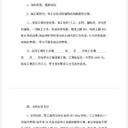
砌筑承包合同范本篇1
承
包
甲方：
合
同
乙方：
范
本
砌
筑
承
包
合
一、工程概况
同
1、结构类型：框架结构
范