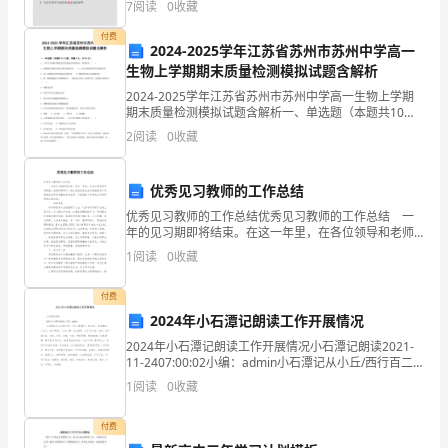
7
阅读
0
收藏
双
付费
2024-2025学年江苏省苏州市苏州中学高一
方
生物上学期期末质量检测模拟试题含解析
责
2024-2025学年江苏省苏州市苏州中学高一生物上学期
期末质量检测模拟试题含解析一、单选题（本题共10小
题，每题3分，共30分）1、下列关于细胞中吸能反应和
任、
2
阅读
0
收藏
放能反应的叙述，错误的是（ ）A．氨
义
优秀见习教师的工作总结
务、
优秀见习教师的工作总结优秀见习教师的工作总结 一
年的见习期即将结束。在这一年里，在各位领导和老师
权
的热心支持和帮助下，我认真做好班主任和英语教学工
1
阅读
0
收藏
作，积极完成学校布置的各项任务。下面我把本年度的
利
工作
付费
和
2024年小石潭记朗读工作开展情况
分
2024年小石潭记朗读工作开展情况小石潭记朗读2021-
11-2407:00:02小编：admin小石潭记从小丘/西行百二
项
十步，隔/篁竹，闻/水声，如/鸣佩环，心乐之。伐竹/取
1
阅读
0
收藏
道，下/见小潭，水尤清洌
工
付费