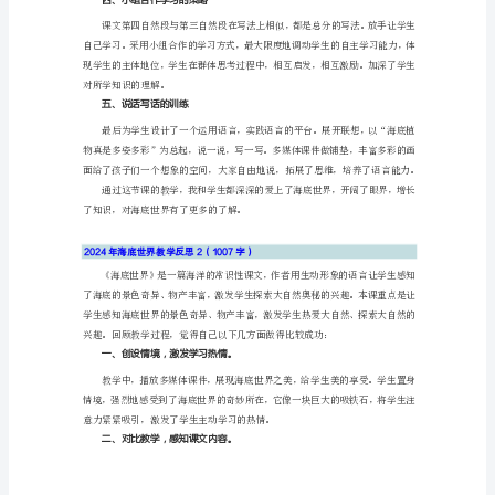
底
世
界
教
学
三、采用朗读感悟的教学策略
反
思
1（1316
字）
《海
底
世