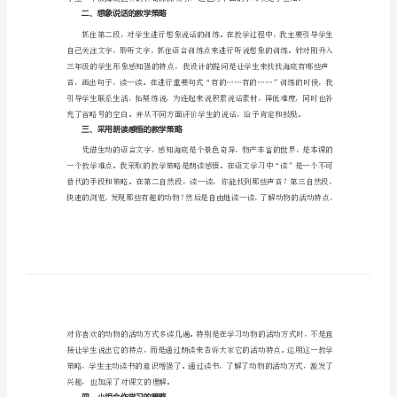
2024
年
海
底
世
界
学策略。
一、创设情境的教学策略
教
学
反
思
2024
二、想象说话的教学策略
年
海