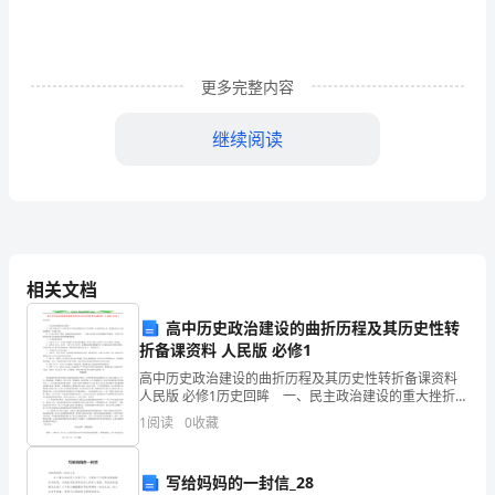
界》
是
一
更多完整内容
篇
继续阅读
有
关
海
洋
相关文档
兴趣，也加深了对课文的理解。
的
高中历史政治建设的曲折历程及其历史性转
四、小组合作学习的策略
科
折备课资料 人民版 必修1
高中历史政治建设的曲折历程及其历史性转折备课资料
普
人民版 必修1历史回眸 一、民主政治建设的重大挫折
1．1956年的中共八大是中国共产党在全国执政以后召
文。
1
阅读
0
收藏
开的第一次全国代表大会，是探索社会主义建设
课
写给妈妈的一封信_28
对所学知识的理解。