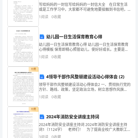
文
写给妈妈的一封信写给妈妈的一封信大全 在日常生活
五、说话写话的训练
或是工作学习中，大家都不可避免地要接触到书信吧，
通
书信是写给具体收信人的私人通信。写起信来就毫无头
1
阅读
0
收藏
绪？以下是小编整理的写给妈妈的一封信大全，供大家
过
参考
生
幼儿园一日生活保育教育心得
动
幼儿园一日生活保育教育心得 幼儿园一日生活保育教育
心得模板 保育即精心照管幼儿，使好好成长。主要是为
有
幼儿的生存、发展创设有利的环境和提供物质条件，给
1
阅读
0
收藏
予幼儿精心的照顾和养育，帮助其身体和
了知识，对海底世界有了更多的了解。
趣
付费
的
4领导干部作风整顿建设活动心得体会 (2)
2024年海底世界教学反思2（1007字）
领导干部作风整顿建设活动心得体会2 一、贯彻执行党的
语
方针、路线、政策，坚定政治立场，树立思想作风旗
帜。 作为一个领导干部，必须有较强的组织性和纪律
1
阅读
0
收藏
言
性，而作为一名党员，自觉性和觉悟性又是
介
付费
2024年消防安全讲座主持词
绍
2024年消防安全讲座主持词 2024年消防安全讲座主持
词1（1124字） 老师们！ 为了提高全校广大教职工
了
的消防意识和四个能力，确保在突发火灾事故时，能够
一、创设情境，激发学习热情。
3
阅读
0
收藏