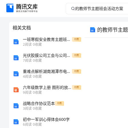
的
教
相关文档
的教师节主题
师
一班寒假安全教育主题班会教案
付费
节
2
阅读
0
收藏
光伏胶膜公司工会与公司治理方案（范文）
主
付费
7
阅读
0
收藏
题
重难点解析湖南湘潭市电机子弟中学数学七年级上册整式的加减重点解析A卷（附答案详解）
付费
4
阅读
0
收藏
班
六年级数学上册 图形的放大与缩小 1课件 西师大版
付费
9
阅读
0
收藏
会
日。
战略合作协议范本
付费
活
3
阅读
0
收藏
初中一军训心得体会600字
动
教师形象。
6
阅读
0
收藏