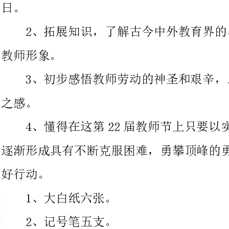
3、初步感悟教师劳动的神圣和艰辛，从而
4、懂得在这第22届教师节上只要以实际行动，求实、创新，
逐渐形成具有不断克服困难，勇攀顶峰的勇气，就是尊师重教的最
1、大白纸六张。
2、记号笔五支。
3、教师节由来资料假设干。
4、教育界名人资料假设干。
5、小奖牌假设干。
1、音乐(MTV)：长大后我也当教师2、学生观看MTV
3、师：歌曲中歌颂的是谁?生：老师