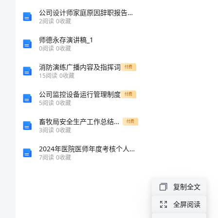
方
公司设计师家庭原因辞职报告精华
2
阅读
0
收藏
之感。
案
师德永存演讲稿_1
0
阅读
0
收藏
最
消防演练广播内容及指挥词
付费
新
15
阅读
0
收藏
好行动。
的
公司监控设备运行管理制度
付费
5
阅读
0
收藏
教
畜牧局安全生产工作总结范文
付费
师
3
阅读
0
收藏
节
2024年医院医师年度考核个人总结范文
7
阅读
0
收藏
主
题
复制全文
班
全屏阅读
会