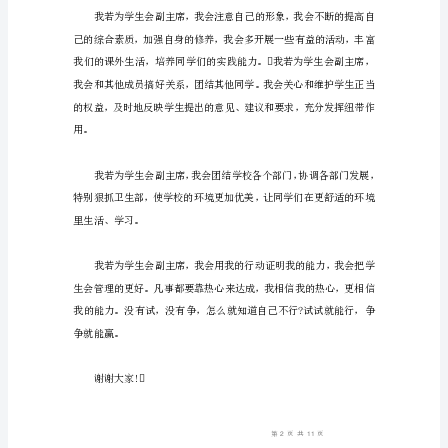
敬
的
各
位
领
导、
老
师，
亲
爱
力。
的
同
学