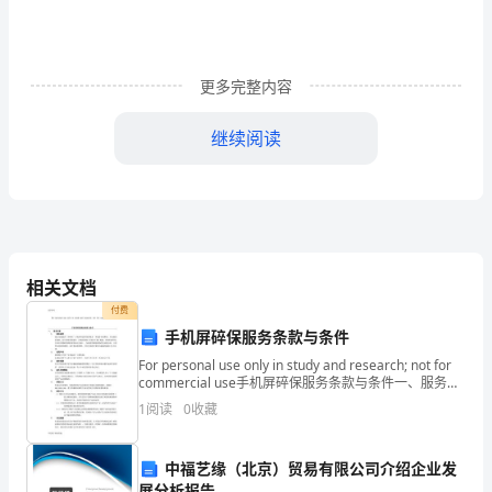
们：
大
家
更多完整内容
晚
继续阅读
上
好!
我
很
若为学生会副主席团成员”。
相关文档
高
付费
手机屏碎保服务条款与条件
兴
For personal use only in study and research; not for
commercial use手机屏碎保服务条款与条件一、服务内
也
容1.服务说明我方为您提供
1
阅读
0
收藏
很
自
中福艺缘（北京）贸易有限公司介绍企业发
展分析报告