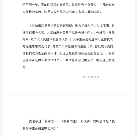
学
生
会
竞
选
演
讲
极乐观。
稿
大
全
(1)
尊