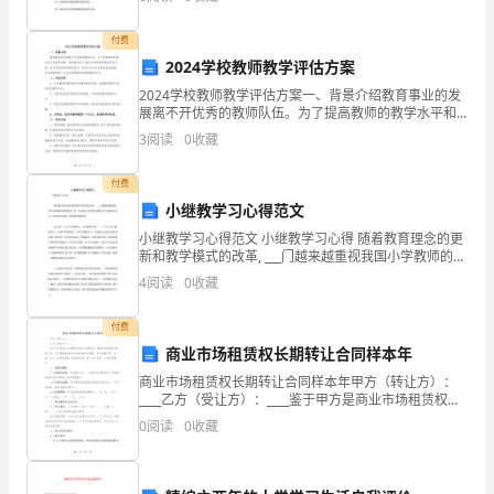
起，要分开装运。 （2）严禁每人每次背炸
我
争就能赢。
付费
叫
2024学校教师教学评估方案
黄
2024学校教师教学评估方案一、背景介绍教育事业的发
谢谢大家!
展离不开优秀的教师队伍。为了提高教师的教学水平和
琦，
教育质量，我校特制定了2024年学校教师教学评估方
3
阅读
0
收藏
案，旨在评估教师的教学能力，发现不足之处并提供改
进
来
付费
自
小继教学习心得范文
小继教学习心得范文 小继教学习心得 随着教育理念的更
高
新和教学模式的改革, ___门越来越重视我国小学教师的继
续教育工作。下面是为大家的小继教学习心得体会范
4
阅读
0
收藏
一
文，供你参考阅读，希望能
(14)
付费
商业市场租赁权长期转让合同样本年
班，
商业市场租赁权长期转让合同样本年甲方（转让方）：
今
____乙方（受让方）：____鉴于甲方是商业市场租赁权的
合法拥有者，愿意将其租赁权转让给乙方；乙方愿意接
0
阅读
0
收藏
受并支付相应的转让费用，双方本着平等、自愿、公
年
16