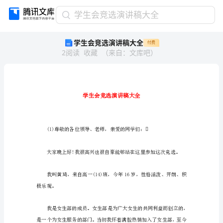
学
学生会竞选演讲稿大全
生
学生会竞选演讲稿大全
付费
会
2
阅读
收藏
（
来自
：
文库吧
）
竞
选
演
讲
稿
大
全