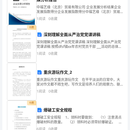
豪
中福艺缘（北京）贸易有限公司 企业发展分析结果企业
发展指数得分企业发展指数得分中福艺缘（北京）贸易
能
有限公司综合得分说明：企业发展指数根据企业规模、
1
阅读
0
收藏
企业创新、企业风险、企业活力四个维度对企业发展情
够
况进
用。
付费
站
深刻理解全面从严治党党课讲稿
深刻理解全面从严治党党课讲稿 深刻理解全面从严治党
在
党课讲稿 按照dfsf镇xx年农村党员干部 ___活动的总体部
署和要求，今天给大家上一次党课，结合全面从严治党
这
1
阅读
0
收藏
的学习、贯彻落实，和各位共同学习、交流：
里
重庆游玩作文_2
参
里生活、学习。
重庆游玩作文重庆游玩作文 在平平淡淡的日常中，大
加
家对作文都不陌生吧，写作文是培养人们的观察力、联
想力、想象力、思考力和记忆力的重要手段。怎么写作
1
阅读
0
收藏
这
文才能避免踩雷呢？以下是小编整理的重庆游玩作文，
仅
次
付费
爆破工安全规程
竞
爆破工安全规程 1、领料时要做到： （1）注意清点
爆破材料的数量。 （2）领料时必须带好爆破证。
选。
2、运料时做到： （1）严禁将雷管和炸药混装在一
6
阅读
0
收藏