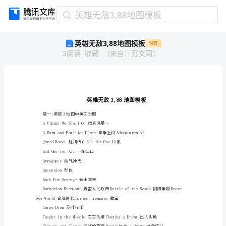
英
英雄无敌3,88地图模板
雄
英雄无敌3,88地图模板
付费
无
3
阅读
收藏
（
来自
：
万文网
）
敌
3,88
地
图
模
板
英
篇一:英雄3地图中英文对照