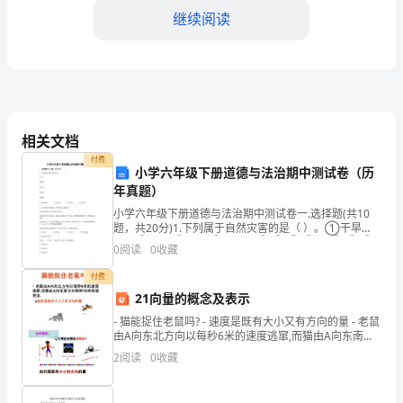
京
继续阅读
风
暴
ElbowRoom拥挤的世界
～
EmeraldIsles翡翠岛
A
相关文档
Faeries精灵
Warm
付费
小学六年级下册道德与法治期中测试卷（历
年真题）
and
ForSale倾家荡产
小学六年级下册道德与法治期中测试卷一.选择题(共10
Familiar
FortNoxis围城
题，共20分)1.下列属于自然灾害的是（ ）。①干旱②
滑坡③台风④战争⑤地震A.①②③⑤ B.②③④
0
阅读
0
收藏
Place
FreeforAll混战
C.③④⑤ D.①③
付费
竞
Freedom独立
21向量的概念及表示
争
- 猫能捉住老鼠吗? - 速度是既有大小又有方向的量 - 老鼠
由A向东北方向以每秒6米的速度逃窜,而猫由A向东南方
上
向每秒10米的速度追.
任人宰割GolemsAplenty千军万马
2
阅读
0
收藏
岗
GoodtoGo好好干