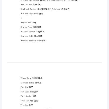
雄
AVikingWeShallGo维京风暴～
无
敌
JaredHaret胜利逃亡All
3,88
AndOneforAll一统江山
地
Arrogance傲气冲天
图
Ascension即位
模
BackForRevenge卷土重来
板
篇
NewWorld奇迹时代BuriedTreasure藏宝
一:
CarpeDiem及时行乐
英
雄
3
DawnofWar战争黎明