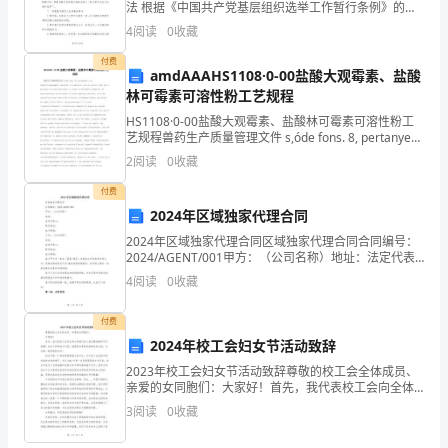
法 根据《中国共产党基层组织选举工作暂行条例》的有
图
关规定和中共市委和某市党委的指示精神，结合我市实
4
阅读
0
收藏
中
际情况，某市第四届委员会由9名委员组成，新一届纪
英
付费
amdAAAHS1108·0-00盐酸大观霉素、盐酸
文
林可霉素可溶性粉工艺规程
对
HS1108·0-00盐酸大观霉素、盐酸林可霉素可溶性粉工
照
艺规程兽药生产质量管理文件 s,óde fons. 8, pertanyent
a la shehuijituangoumaili mater
AVikingWeShallGo
2
阅读
0
收藏
维
付费
京
2024年区域独家代理合同
风
2024年区域独家代理合同区域独家代理合同合同编号：
暴
2024/AGENT/001甲方：（公司名称）地址：法定代表
人：联系电话：电子邮箱：乙方：（公司名称）地址：
～
4
阅读
0
收藏
法定代表人：联系电话：电子邮箱：鉴于甲方
AWarmandFamiliarPlace
竞
付费
2024年校工会妇女节活动致辞
争
上
2023年校工会妇女节活动致辞尊敬的校工会全体成员、
亲爱的女同胞们：大家好！首先，我代表校工会向全体
岗
女同胞们送上我们最诚挚的节日祝福！在这个特殊的日
3
阅读
0
收藏
Adventuresof
子里，我感到非常荣幸能够站在这里，与大家一同庆祝
妇女
JaredHaret