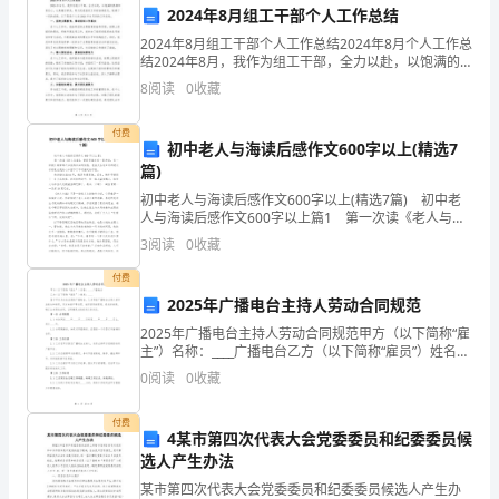
Adventures
GoodWitch,BadWitch水火不容
2024年8月组工干部个人工作总结
of
2024年8月组工干部个人工作总结2024年8月个人工作总
结2024年8月，我作为组工干部，全力以赴，以饱满的
Jar
热情和责任心，认真履行职责，努力促进组织工作的协
8
阅读
0
收藏
调进行，取得了一定的成绩。以下是我个人在2
英
气短Hoard兵来将挡
付费
雄
初中老人与海读后感作文600字以上(精选7
Holdthemiddle坚持到底
篇)
无
敌
初中老人与海读后感作文600字以上(精选7篇) 初中老
IrrationalHostility征服者
人与海读后感作文600字以上篇1 第一次读《老人与
3,88
海》，便觉得体内有一股冲动，有一种被长期束缚之后
3
阅读
0
收藏
IslandKing骨肉相残
地
获得自由的快感，老渔夫圣地亚哥的硬汉子形象
图
付费
2
模
2025年广播电台主持人劳动合同规范
IslandofFire火岛
板
2025年广播电台主持人劳动合同规范甲方（以下简称“雇
主”）名称：____广播电台乙方（以下简称“雇员”）姓名：
篇
____鉴于甲方为合法注册的广播电台，乙方具备广播电台
0
阅读
0
收藏
一:
主持人的专业能力和素质，双方本着平
JudgementDay审判之日
英
付费
雄
4某市第四次代表大会党委委员和纪委委员候
JustAVisit真命天子
选人产生办法
3
地
某市第四次代表大会党委委员和纪委委员候选人产生办