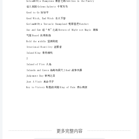
地
图
DividedLoyalties分裂
中
1
英
DragonOrb龙珠
文
DragonPass龙族宝藏
对
DungeonKeeper恶魔城主
照
DwarvenGold矮人宝藏
A
DwarvenTunnels秘密隧道
Viking
We
Shall
Go
更多完整内容
维