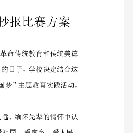
是进行革命传统教育和传统美德
深远意义的日子，学校决定结合这
一教育契机，突出立德树人，深化“我的中国梦”主题教育实践活动，
慎终追远、缅怀先辈的情怀中认
重传统、继承传统；教育学生爱祖国、爱家乡、爱人民，
爱父母、爱同学、爱老师、爱班级，知道好好学习，学会“敬怀先人、
树立正确的世界观，人生观，价值