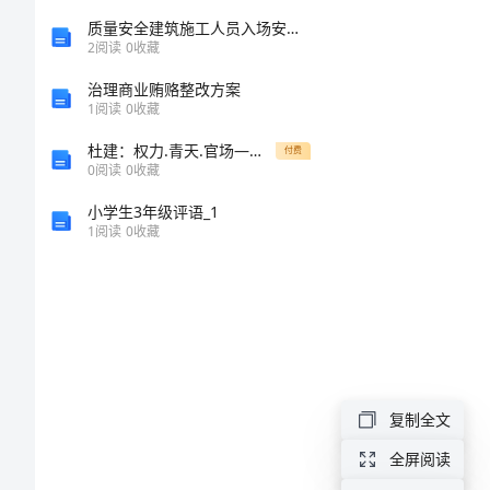
撰
质量安全建筑施工人员入场安全教育讲义
2
阅读
0
收藏
写
治理商业贿赂整改方案
人：
1
阅读
0
收藏
___________
杜建：权力.青天.官场——简评反腐小说中的官本位意识
付费
0
阅读
0
收藏
日
小学生3年级评语_1
期：
1
阅读
0
收藏
___________“清
明
节”
活
动-
观。
复制全文
-
全屏阅读
-