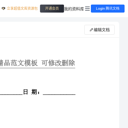
立享超值文库资源包
我的资料库
开通会员
Login 腾讯文档
编辑文档
板可修改删除
撰写人：___________日期：___________