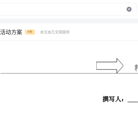
活动方案
本文由万文网提供
付费
精品范文模
“清明节”活动----手抄报比赛方案