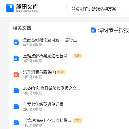
清
明
相关文档
清明节手抄报
节
金融基础概论复习题----总行远程培训系统之官方版本
手
0
阅读
0
收藏
重难点解析黑龙江七台河勃利县数学八年级下册三角形同步练习练习题（含答案解析）
抄
付费
3
阅读
0
收藏
报
汽车消费与服务(1)
付费
1
阅读
0
收藏
活
2024年陆良县试验检测师之交通工程考试题库word版
1
阅读
0
收藏
动
仁爱七年级英语单词表
方
2
阅读
0
收藏
【管理精品】4-15原料搬運A
付费
案
1
阅读
0
收藏