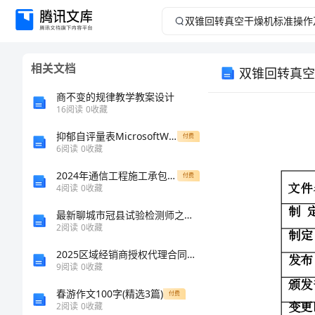
双
锥
相关文档
双锥回转真空
回
商不变的规律教学教案设计
转
16
阅读
0
收藏
抑郁自评量表MicrosoftWord文档(2)
真
付费
6
阅读
0
收藏
空
2024年通信工程施工承包协议书
付费
4
阅读
0
收藏
干
最新聊城市冠县试验检测师之交通工程考试题库带答案（能力提升）
2
阅读
0
收藏
燥
2025区域经销商授权代理合同范本
机
9
阅读
0
收藏
春游作文100字(精选3篇)
付费
标
2
阅读
0
收藏