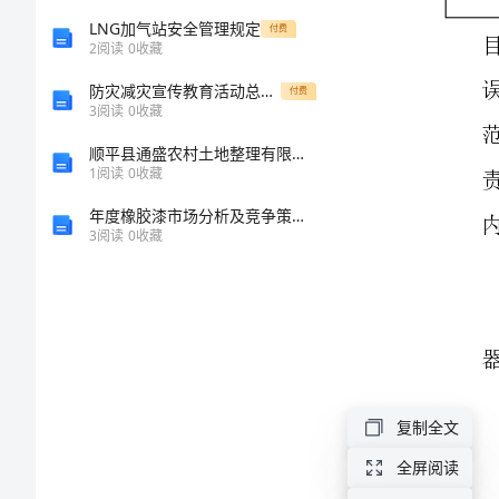
准
LNG加气站安全管理规定
付费
2
阅读
0
收藏
操
防灾减灾宣传教育活动总结优秀范文
付费
3
阅读
0
收藏
作
顺平县通盛农村土地整理有限公司介绍企业发展分析报告
1
阅读
0
收藏
及
年度橡胶漆市场分析及竞争策略分析报告
维
3
阅读
0
收藏
护
保
养
复制全文
规
全屏阅读