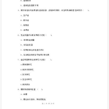
析
二
A、对基本医疗保险制度宣传不到位
级
B、就业人员固定、岗位稳定
健
C、基本医疗保险缺乏立法支持
康
D、部分统筹地区负担畸重
管
理
师
A、满足每日膳食营养素及能量的供给
《理
B、可以不考虑各营养素之间比例
论
C、注意荤素搭配
知
D、食物尽可能多样
1
29
第页共页
识》
综