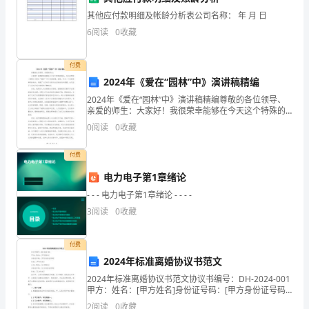
B、服务者
考
其他应付款明细及帐龄分析表公司名称： 年 月 日
C、销售者
6
阅读
0
收藏
试
D、消费者
时
付费
2024年《爱在“园林”中》演讲稿精编
6、生活质量评价最常用的方式是（）。
间：
2024年《爱在“园林”中》演讲稿精编尊敬的各位领导、
120
A、身体机能测量
亲爱的师生：大家好！我很荣幸能够在今天这个特殊的
场合，为大家带来一篇题为《爱在“园林”中》的演讲稿。
0
阅读
0
收藏
分
B、实验室检查
园林，作为一个美丽而神奇的地方，承载了人们对于
钟，
付费
C、采用标准化问卷进行评价
电力电子第1章绪论
本
D、结合既往病史给予临床诊断结果
- - - 电力电子第1章绪论 - - - -
卷
7、能证明因果联系的研究方法是()。
3
阅读
0
收藏
满
A.横断面研究
付费
分
2024年标准离婚协议书范文
B.病例对照研究
为
2024年标准离婚协议书范文协议书编号：DH-2024-001
C.队列研究
甲方：姓名：[甲方姓名]身份证号码：[甲方身份证号码]
100
住址：[甲方住址]乙方：姓名：[乙方姓名]身份证号码：
2
阅读
0
收藏