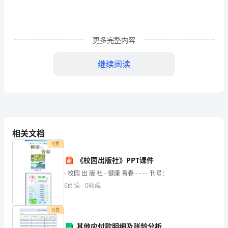
合
练
习
更多完整内容
试
继续阅读
题
附
A、健康监测
解
B、健康风险评估和分析
析
相关文档
C、健康教育
付费
考
D、健康指导
《校园出版社》PPT课件
试
- 校园 出 版 社 - 健康 青春 - - - - 刊号：
E、健康危险因素干预
须
6
阅读
0
收藏
知：
付费
A、生产者
1、
其他应付款明细及账龄分析