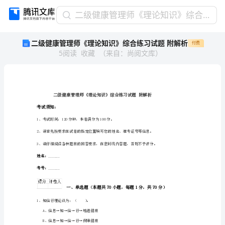
二
二级健康管理师《理论知识》综合练习试题 附解析
级
二级健康管理师《理论知识》综合练习试题 附解析
付费
健
5
阅读
收藏
（
来自
：
尚阅文库
）
康
管
理
师
《理
论
考试须知：
知
1、考试时间：120分钟，本卷满分为100分。