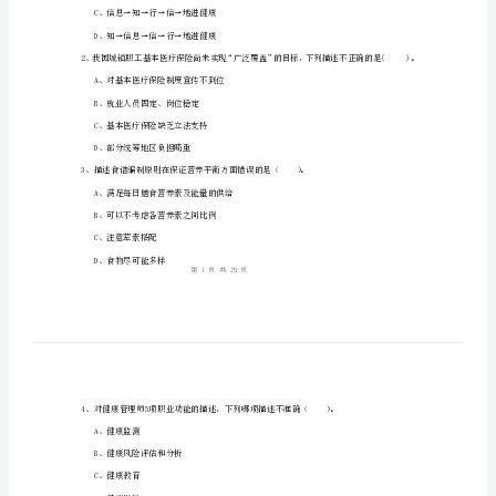
识》
综
合
姓名：
______
练
考号：
______
习
试
1、知信行理论认为：（）。
题
A、信息→知→信→行→增进健康
附
B、信息→知→信→行→保障健康
解
C、信息→知→行→信→增进健康
D、知→信息→信→行→增进健康