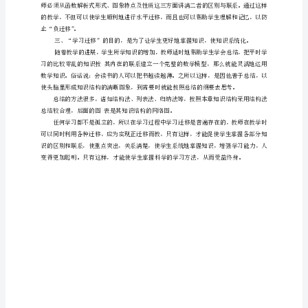
养
学
生
学
识网”。
习
迁
移
能
力
滨
位交叉的知识网络。
海
外
国