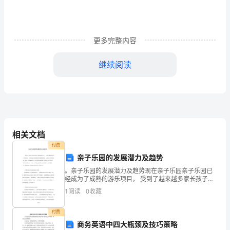
语
学
更多完整内容
校
继续阅读
闫
秀
英
改
相关文档
变
付费
学
亲子乐园的发展潜力及趋势
。亲子乐园的发展潜力及趋势现在亲子乐园亲子乐园已
习
经成为了成熟的游乐项目， 受到了越来越多家长孩子的
认可， 同样也成为了经营者值得信赖的经营项目， 已经
方
1
阅读
0
收藏
止“负迁移”。
在各种各样的商场、超市、广场等遍地开花。亲子乐园
项
式，
付费
商务英语中四大瓶颈及技巧策略