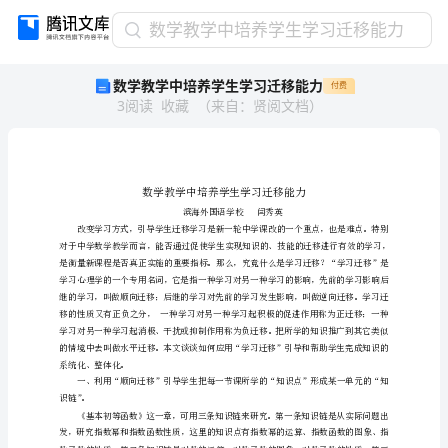
数
数学教学中培养学生学习迁移能力
学
数学教学中培养学生学习迁移能力
付费
教
3
阅读
收藏
（
来自
：
贤阅文档
）
学
中
培
养
学
生
学