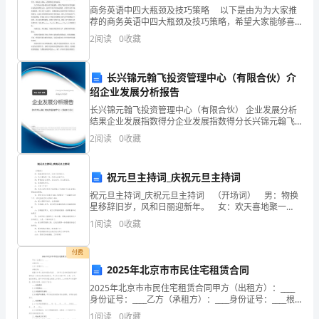
引
商务英语中四大瓶颈及技巧策略 以下是由为为大家推
导
荐的商务英语中四大瓶颈及技巧策略，希望大家能够喜
欢。 突破方法：拓展商务背景，培养商务思维。 有
2
阅读
0
收藏
的学员多年英语，甚至是英语专业毕业，英语足够
学
生
长兴锦元翰飞投资管理中心（有限合伙）介
绍企业发展分析报告
迁
长兴锦元翰飞投资管理中心（有限合伙） 企业发展分析
移
结果企业发展指数得分企业发展指数得分长兴锦元翰飞
投资管理中心（有限合伙）综合得分说明：企业发展指
2
阅读
0
收藏
数根据企业规模、企业创新、企业风险、企业活力四个
学
维度
习
祝元旦主持词_庆祝元旦主持词
是
祝元旦主持词_庆祝元旦主持词 （开场词） 男：物换
星移辞旧岁，风和日丽迎新年。 女：欢天喜地聚一
起，共庆元旦佳节来。 男：尊敬的各位领导、各位老
新
1
阅读
0
收藏
师、各位家长们。 女：亲爱的伙伴们。
一
付费
2025年北京市市民住宅租赁合同
轮
2025年北京市市民住宅租赁合同甲方（出租方）：____
中
身份证号：____乙方（承租方）：____身份证号：____根
据《中华人民共和国合同法》、《中华人民共和国城市
1
阅读
0
收藏