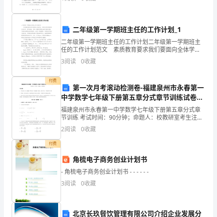
学
房地产管理法》及相关法律法规的规定
课
二年级第一学期班主任的工作计划_1
改
二年级第一学期班主任的工作计划二年级第一学期班主
任的工作计划范文 素质教育要求我们要面向全体学
的
生，使学生的思想道德、文化科学、劳动技能、身体心
3
阅读
0
收藏
理素质得到全面和谐地发展，个性特长得到充分的培
一
育。这是
付费
个
第一次月考滚动检测卷-福建泉州市永春第一
中学数学七年级下册第五章分式章节训练试卷
重
（解析版）
福建泉州市永春第一中学数学七年级下册第五章分式章
节训练 考试时间：90分钟；命题人：校教研室考生注
点，
意：1、本卷分第I卷（选择题）和第Ⅱ卷（非选择题）两
2
阅读
0
收藏
部分，满分100分，考试时间90分钟2、答卷前，考
也
付费
是
角梳电子商务创业计划书
难
- 角梳电子商务创业计划书 - - - - - -
3
阅读
0
收藏
点。
特
北京长玖餐饮管理有限公司介绍企业发展分