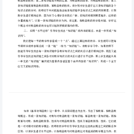
习
迁
移
能
力
系统化、整体化。
数
识链”。
学
教
学
中
培