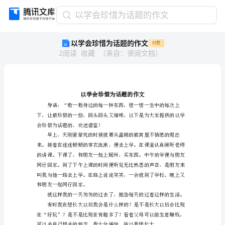
以
以学会珍惜为话题的作文
学
以学会珍惜为话题的作文
付费
会
2
阅读
收藏
（
来自
：
贤阅文档
）
珍
惜
为
话
题
的
作