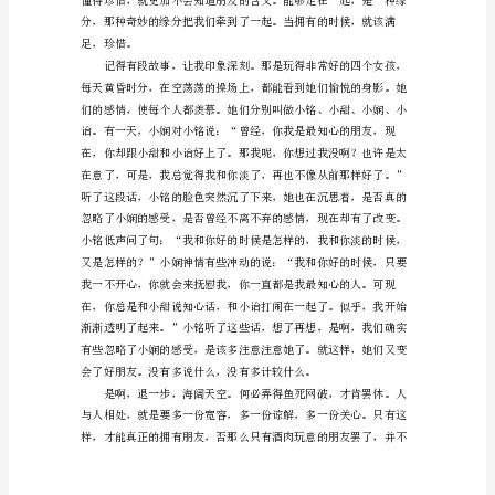
导
语：
“数
一
数
身
为我怕孤单。
边
的
每
一
种
东