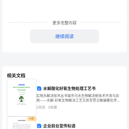
西，
想
更多完整内容
一
想
继续阅读
一
生
切。
中
的
相关文档
每
水解酸化好氧生物处理工艺书
次
实用水解决技术丛书城市污水生物解决新技术开发与应
用——水解-好氧生物解决工艺王凯军贾立敏编著化学工
上
业出版社环境科学与工程出版中心北京2023年10月第一
足，珍惜。
2
阅读
0
收藏
版2023年1月北京第1次印刷目录目 录 2
下，
付费
让
企业前台宣传标语