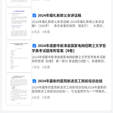
自己在大学期间的学习情况，包括学习成绩、专业课程
学习的优
以
下
2024年婚礼新郎父亲讲话稿
2024年婚礼新郎父亲讲话稿 2024年婚礼新郎父亲讲话
是
稿1（204字） 各位亲爱的来宾、朋友们： 大家好！
今天是我儿子的大婚之日，作为一个父亲，我能亲眼见
6
阅读
0
收藏
为
证这一刻，我感到这辈子值了。当然也感谢各
大
2024年成都市新津县国家电网招聘之文学哲
家
学类考试题库附答案【B卷】
2024年成都市新津县国家电网招聘之文学哲学类考试题
提
库附答案【B卷】 第一部分 单选题(50题) 1、狄更斯的成
名作是（）A.《远大前程》B.《艰难时世》C.《荒凉山
1
阅读
0
收藏
供
庄》D.《匹克威克外传》【答
的
2024年最新的医院新进员工岗前培训总结
以
2024年最新的医院新进员工岗前培训总结2024年最新的
医院新员工岗前培训总结一、引言医院作为一个特殊的
学
组织，在服务于患者的同时也面临着严峻的挑战。为了
4
阅读
0
收藏
确保新员工能够快速适应医院的工作环境，并且能够胜
会