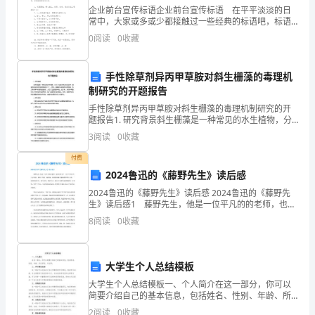
企业前台宣传标语企业前台宣传标语 在平平淡淡的日
最
常中，大家或多或少都接触过一些经典的标语吧，标语
的作用是便于“造势”，形成一种氛围，也容易起到“安民
珍
0
阅读
0
收藏
告示”的作用。那什么样的标语才算得上是经典呢？以
惜
手性除草剂异丙甲草胺对斜生栅藻的毒理机
的
制研究的开题报告
手性除草剂异丙甲草胺对斜生栅藻的毒理机制研究的开
一
题报告1. 研究背景斜生栅藻是一种常见的水生植物，分
布于全球各种淡水环境中，是湖泊和河流的主要生物成
些，
3
阅读
0
收藏
分之一。然而，随着农业和城市化的发展，为了保持草
坪和
回
付费
2024鲁迅的《藤野先生》读后感
头
2024鲁迅的《藤野先生》读后感 2024鲁迅的《藤野先
生》读后感1 藤野先生，他是一位平凡的的老师，也因
回
此成为了一位不平凡的人。八字胡须，鼻梁上驾着一副
8
阅读
0
收藏
眼镜，深邃的眼睛中蕴藏着智慧与力量，一看就饱
头
又
大学生个人总结模板
细
大学生个人总结模板一、个人简介在这一部分，你可以
简要介绍自己的基本信息，包括姓名、性别、年龄、所
在学校、专业等。二、学习情况总结这一部分可以总结
味，
2
阅读
0
收藏