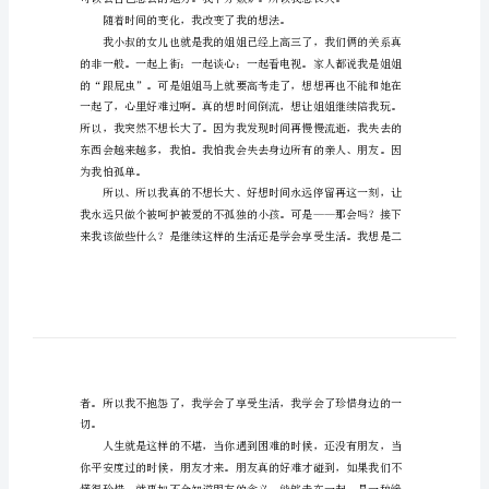
会珍惜为话题的，欢送借鉴！
文
以
学
会
珍
惜
和朋友一起同行回家。
为
话
题
的
作
文