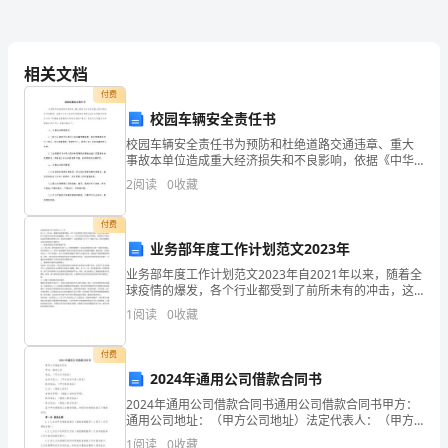
学时：
96
称：
基
相关文档
础
付费
校园车辆安全责任书
英
言
适用专业：英语语
校园车辆安全责任书为预防和杜绝道路交通违章、重大
语
事故本单位造成重大经济损失和不良影响，依据《中华
人民共和国道路交通安全法》条例规定和股份公司“车辆
2
阅读
0
收藏
课程类别：必修
安全管理实行逐级负责制”要求，同志与公司签定《车辆
（二）
安全
付费
课
业务部年度工作计划范文2023年
提
握
辞
内容
要：让学生了解基础阶段所需掌
的基本词汇、短语、修
程
业务部年度工作计划范文2023年自2021年以来，随着全
球疫情的爆发，各个行业都受到了前所未有的冲击，这
英
也让我们意识到了在面对类似危机时的重要性。同样，
使用方法，使学生具备扎实的基本功底。同时了解相关的基础文
1
阅读
0
收藏
2022年全球经济形势依旧不确定，但是我们不能因
文
付费
名
言
练
较
对语
的理解。理解每篇课文的基本内容，通过的阅读训
使学生对篇单元的理解达到
2024年通用公司借款合同书
称：
2024年通用公司借款合同书通用公司借款合同书甲方：
通用公司地址：（甲方公司地址）法定代表人：（甲方
法定代表人姓名）联系电话：（甲方联系电话）乙方：
Elementary
水平。同时，通过课堂上的口语
习，使学生能
流畅准确的用英语表达
1
阅读
0
收藏