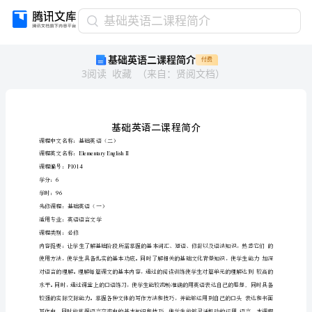
基
基础英语二课程简介
础
基础英语二课程简介
付费
英
3
阅读
收藏
（
来自
：
贤阅文档
）
语
二
课
程
简
介
基