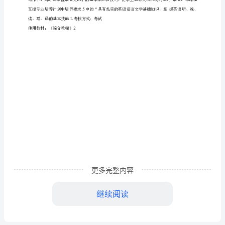
础
英
语
二
课
程
简
介
课程英文名称：
课
程
课程编号：
P1014
更多完整内容
中
继续阅读
学分：
6
文
名