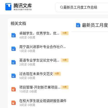
最
新
相关文档
最新员工月度
员
卓越学生、优秀学生、优秀特长学生评选办法
付费
工
4
阅读
0
收藏
周宁县兴进茶叶专业合作社介绍企业发展分析报告
月
1
阅读
0
收藏
度
英语专业学生议论文中词汇丰富性发展规律研究的开题报告
付费
2
阅读
0
收藏
工
过去现在未来作文范文
付费
9
阅读
0
收藏
作
项目管理-开封新芒果项目营销提案 53页 精品
付费
总
10
阅读
0
收藏
在校大学生就业观调研报告课件
结
3
阅读
0
收藏