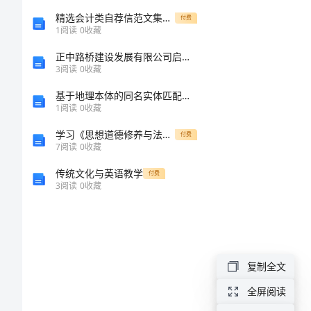
最
精选会计类自荐信范文集合6篇
付费
1
阅读
0
收藏
新
正中路桥建设发展有限公司启东分公司介绍企业发展分析报告
员
3
阅读
0
收藏
工
基于地理本体的同名实体匹配技术研究的中期报告
1
阅读
0
收藏
月
学习《思想道德修养与法律基础》的收获
付费
度
7
阅读
0
收藏
工
传统文化与英语教学
付费
作
3
阅读
0
收藏
总
结
最
复制全文
新
全屏阅读