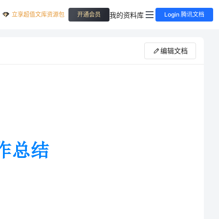
立享超值文库资源包
我的资料库
开通会员
Login 腾讯文档
编辑文档
作了一个月，算是正式的进入了工
过来。只能说前辈老人说的话确实